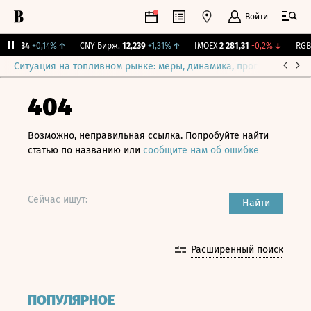
Войти
115,34
+0,14%
↑
CNY Бирж.
12,239
+1,31%
↑
IMOEX
2 281,31
-0,2%
↓
RGBIT
Ситуация на топливном рынке: меры, динамика, прогнозы
Выб
404
Возможно, неправильная ссылка. Попробуйте найти
статью по названию или
сообщите нам об ошибке
Сейчас ищут:
Найти
Расширенный поиск
ПОПУЛЯРНОЕ