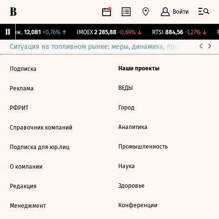
Войти
Y Бирж.
12,081
+0,76%
↑
IMOEX
2 285,88
-0,69%
↓
RTSI
884,56
-1,27%
↓
R
Ситуация на топливном рынке: меры, динамика, прогнозы
Выб
Наши проекты
Подписка
ВЕДЫ
Реклама
Город
РФРИТ
Аналитика
Справочник компаний
Промышленность
Подписка для юр.лиц
Наука
О компании
Здоровье
Редакция
Конференции
Менеджмент