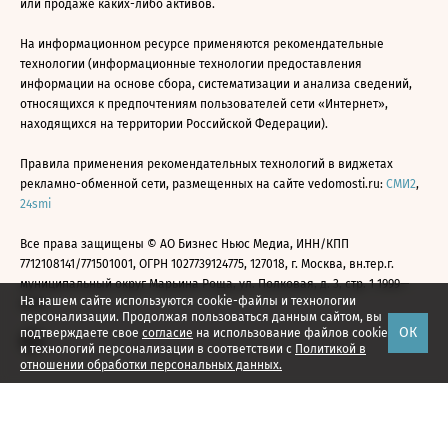
или продаже каких-либо активов.
На информационном ресурсе применяются рекомендательные
технологии (информационные технологии предоставления
информации на основе сбора, систематизации и анализа сведений,
относящихся к предпочтениям пользователей сети «Интернет»,
находящихся на территории Российской Федерации).
Правила применения рекомендательных технологий в виджетах
рекламно-обменной сети, размещенных на сайте vedomosti.ru:
СМИ2
,
24smi
Все права защищены © АО Бизнес Ньюс Медиа, ИНН/КПП
7712108141/771501001, ОГРН 1027739124775, 127018, г. Москва, вн.тер.г.
муниципальный округ Марьина Роща, ул. Полковая, д. 3, стр. 1 1999—
На нашем сайте используются cookie-файлы и технологии
2026
персонализации. Продолжая пользоваться данным сайтом, вы
ОК
подтверждаете свое
согласие
на использование файлов cookie
и технологий персонализации в соответствии с
Политикой в
отношении обработки персональных данных.