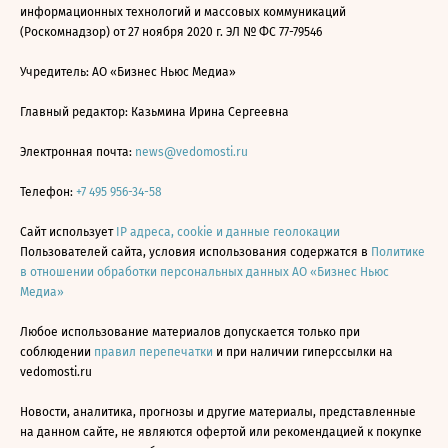
информационных технологий и массовых коммуникаций
(Роскомнадзор) от 27 ноября 2020 г. ЭЛ № ФС 77-79546
Учредитель: АО «Бизнес Ньюс Медиа»
Главный редактор: Казьмина Ирина Сергеевна
Электронная почта:
news@vedomosti.ru
Телефон:
+7 495 956-34-58
Сайт использует
IP адреса, cookie и данные геолокации
Пользователей сайта, условия использования содержатся в
Политике
в отношении обработки персональных данных АО «Бизнес Ньюс
Медиа»
Любое использование материалов допускается только при
соблюдении
правил перепечатки
и при наличии гиперссылки на
vedomosti.ru
Новости, аналитика, прогнозы и другие материалы, представленные
на данном сайте, не являются офертой или рекомендацией к покупке