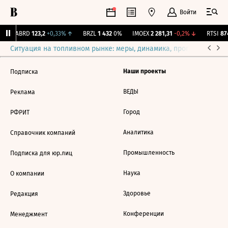
Войти
↑
ABRD
123,2
+0,33%
↑
BRZL
1 432
0%
IMOEX
2 281,31
-0,2%
↓
RTSI
874
Ситуация на топливном рынке: меры, динамика, прогнозы
Выб
Наши проекты
Подписка
ВЕДЫ
Реклама
Город
РФРИТ
Аналитика
Справочник компаний
Промышленность
Подписка для юр.лиц
Наука
О компании
Здоровье
Редакция
Конференции
Менеджмент