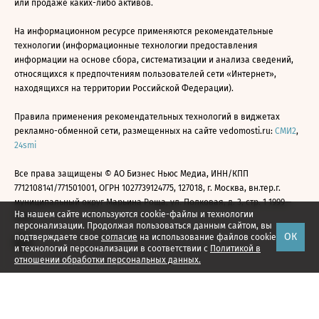
или продаже каких-либо активов.
На информационном ресурсе применяются рекомендательные
технологии (информационные технологии предоставления
информации на основе сбора, систематизации и анализа сведений,
относящихся к предпочтениям пользователей сети «Интернет»,
находящихся на территории Российской Федерации).
Правила применения рекомендательных технологий в виджетах
рекламно-обменной сети, размещенных на сайте vedomosti.ru:
СМИ2
,
24smi
Все права защищены © АО Бизнес Ньюс Медиа, ИНН/КПП
7712108141/771501001, ОГРН 1027739124775, 127018, г. Москва, вн.тер.г.
муниципальный округ Марьина Роща, ул. Полковая, д. 3, стр. 1 1999—
На нашем сайте используются cookie-файлы и технологии
2026
персонализации. Продолжая пользоваться данным сайтом, вы
ОК
подтверждаете свое
согласие
на использование файлов cookie
и технологий персонализации в соответствии с
Политикой в
отношении обработки персональных данных.