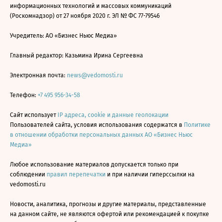
информационных технологий и массовых коммуникаций
(Роскомнадзор) от 27 ноября 2020 г. ЭЛ № ФС 77-79546
Учредитель: АО «Бизнес Ньюс Медиа»
Главный редактор: Казьмина Ирина Сергеевна
Электронная почта:
news@vedomosti.ru
Телефон:
+7 495 956-34-58
Сайт использует
IP адреса, cookie и данные геолокации
Пользователей сайта, условия использования содержатся в
Политике
в отношении обработки персональных данных АО «Бизнес Ньюс
Медиа»
Любое использование материалов допускается только при
соблюдении
правил перепечатки
и при наличии гиперссылки на
vedomosti.ru
Новости, аналитика, прогнозы и другие материалы, представленные
на данном сайте, не являются офертой или рекомендацией к покупке