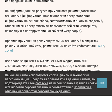
или продаже каких-либо активов.
На информационном ресурсе применяются рекомендательные
технологии (информационные технологии предоставления
информации на основе сбора, систематизации и анализа сведений,
относящихся к предпочтениям пользователей сети «Интернет»,
находящихся на территории Российской Федерации).
Правила применения рекомендательных технологий в виджетах
рекламно-обменной сети, размещенных на сайте vedomosti.ru:
СМИ2
,
24smi
Все права защищены © АО Бизнес Ньюс Медиа, ИНН/КПП
7712108141/771501001, ОГРН 1027739124775, 127018, г. Москва, вн.тер.г.
муниципальный округ Марьина Роща, ул. Полковая, д. 3, стр. 1 1999—
На нашем сайте используются cookie-файлы и технологии
2026
персонализации. Продолжая пользоваться данным сайтом, вы
ОК
подтверждаете свое
согласие
на использование файлов cookie
и технологий персонализации в соответствии с
Политикой в
отношении обработки персональных данных.