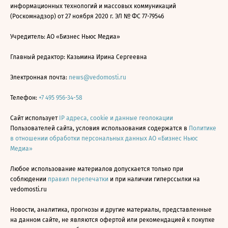
информационных технологий и массовых коммуникаций
(Роскомнадзор) от 27 ноября 2020 г. ЭЛ № ФС 77-79546
Учредитель: АО «Бизнес Ньюс Медиа»
Главный редактор: Казьмина Ирина Сергеевна
Электронная почта:
news@vedomosti.ru
Телефон:
+7 495 956-34-58
Сайт использует
IP адреса, cookie и данные геолокации
Пользователей сайта, условия использования содержатся в
Политике
в отношении обработки персональных данных АО «Бизнес Ньюс
Медиа»
Любое использование материалов допускается только при
соблюдении
правил перепечатки
и при наличии гиперссылки на
vedomosti.ru
Новости, аналитика, прогнозы и другие материалы, представленные
на данном сайте, не являются офертой или рекомендацией к покупке