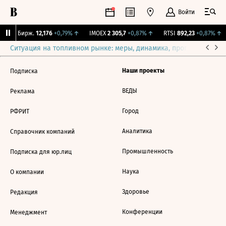
Войти
CNY Бирж.
12,176
+0,79%
↑
IMOEX
2 305,7
+0,87%
↑
RTSI
892,23
+0,87%
↑
Ситуация на топливном рынке: меры, динамика, прогнозы
Выб
Наши проекты
Подписка
ВЕДЫ
Реклама
Город
РФРИТ
Аналитика
Справочник компаний
Промышленность
Подписка для юр.лиц
Наука
О компании
Здоровье
Редакция
Конференции
Менеджмент