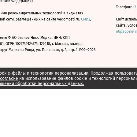
ийской Федерации).
Телефон:
+7
ния рекомендательных технологий в виджетах
й сети, размещенных на сайте vedomosti.ru:
СМИ2
,
Сайт испол
сайта, усл
обработки 
ены © АО Бизнес Ньюс Медиа, ИНН/КПП
01, ОГРН 1027739124775, 127018, г. Москва, вн.тер.г.
уг Марьина Роща, ул. Полковая, д. 3, стр. 1 1999—2026
ookie-файлы и технологии персонализации. Продолжая пользоват
согласие
на использование файлов cookie и технологий персонал
ошении обработки персональных данных.