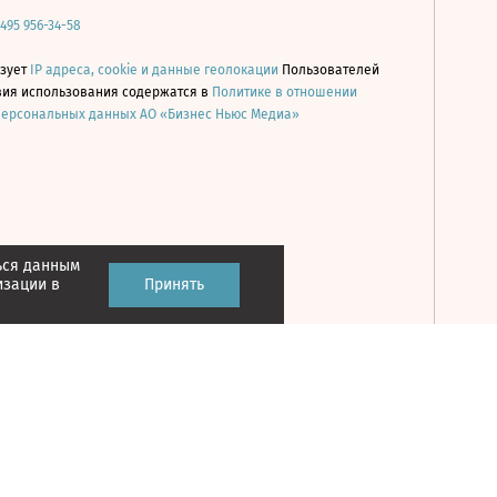
 495 956-34-58
ьзует
IP адреса, cookie и данные геолокации
Пользователей
овия использования содержатся в
Политике в отношении
персональных данных АО «Бизнес Ньюс Медиа»
ься данным
Принять
изации в