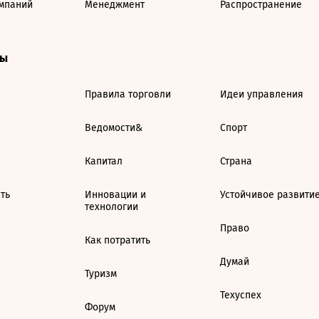
мпаний
Менеджмент
Распространение
ты
Правила торговли
Идеи управления
Ведомости&
Спорт
Капитал
Страна
ть
Инновации и
Устойчивое развити
технологии
Право
Как потратить
Думай
Туризм
Техуспех
Форум