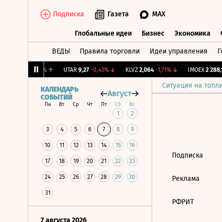
Подписка
Газета
MAX
Глобальные идеи
Бизнес
Экономика
ВЕДЫ
Правила торговли
Идеи управления
Г
Глобальные идеи
Бизнес
Экономик
ж.
12,182
+0,83%
↑
UTAR
9,27
-0,43%
↓
KLVZ
2,064
-1,71%
↓
IMOEX
2 288,1
Ситуация на топл
КАЛЕНДАРЬ
Август
СОБЫТИЙ
Пн
Вт
Ср
Чт
Пт
Сб
Вс
1
2
3
4
5
6
7
8
9
10
11
12
13
14
15
16
Подписка
17
18
19
20
21
22
23
24
25
26
27
28
29
30
Реклама
31
РФРИТ
7 августа 2026