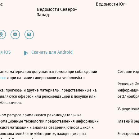
ьс
Ведомости Юг
Ведомости Северо-
Запад
я iOS
Скачать для Android
ание материалов допускается только при соблюдении
Сетевое изд
атки
и при наличии гиперссылки на vedomosti.ru
Решение Фе
ка, прогнозы и другие материалы, представленные на
информацио
 являются офертой или рекомендацией к покупке или
от 27 ноября
ибо активов.
Учредитель
ном ресурсе применяются рекомендательные
ормационные технологии предоставления информации
Главный ре
 систематизации и анализа сведений, относящихся к
ользователей сети «Интернет», находящихся на
Электронна