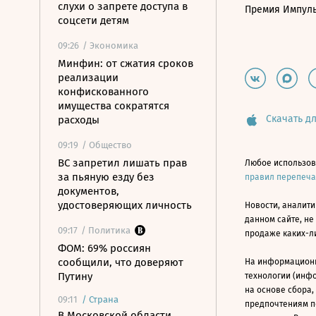
слухи о запрете доступа в
Премия Импул
соцсети детям
09:26
/ Экономика
Минфин: от сжатия сроков
реализации
конфискованного
имущества сократятся
Скачать дл
расходы
09:19
/ Общество
ВС запретил лишать прав
Любое использов
за пьяную езду без
правил перепеч
документов,
удостоверяющих личность
Новости, аналити
данном сайте, не
09:17
/ Политика
продаже каких-л
ФОМ: 69% россиян
сообщили, что доверяют
На информацион
Путину
технологии (инф
на основе сбора,
09:11
/
Страна
предпочтениям п
В Московской области