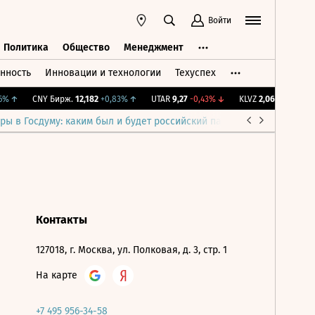
Войти
Политика
Общество
Менеджмент
нность
Инновации и технологии
Техуспех
ть
Политика
Общество
Менеджмент
%
↑
CNY Бирж.
12,182
+0,83%
↑
UTAR
9,27
-0,43%
↓
KLVZ
2,064
-1,71%
↓
ры в Госдуму: каким был и будет российский парламент
Война н
Контакты
127018, г. Москва, ул. Полковая, д. 3, стр. 1
На карте
+7 495 956-34-58