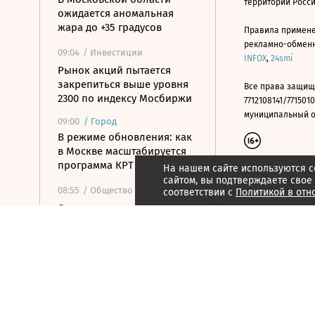
территории Росс
ожидается аномальная
жара до +35 градусов
Правила примене
рекламно-обменно
09:04
/ Инвестиции
INFOX
,
24smi
Рынок акций пытается
закрепиться выше уровня
Все права защищ
2300 по индексу Мосбиржи
7712108141/7715010
муниципальный окр
09:00
/
Город
В режиме обновления: как
в Москве масштабируется
программа КРТ
На нашем сайте используются c
сайтом, вы подтверждаете свое
08:55
/ Общество
соответствии с
Политикой в отн
Слепакову грозит до двух
лет тюрьмы за уклонение
от обязанностей иноагента
08:55
/
Город
Названы самые
популярные марки в
автопарке такси в России