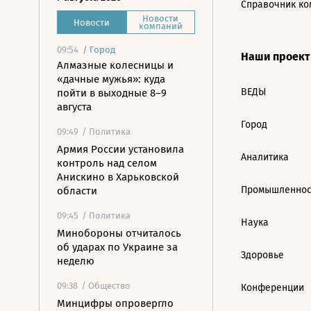
Справочник ко
Новости
Новости
компаний
09:54
/
Город
Наши проек
Алмазные колесницы и
«дачные мужья»: куда
ВЕДЫ
пойти в выходные 8–9
августа
Город
09:49
/ Политика
Армия России установила
Аналитика
контроль над селом
Анискино в Харьковской
Промышленнос
области
09:45
/ Политика
Наука
Минобороны отчиталось
об ударах по Украине за
Здоровье
неделю
09:38
/ Общество
Конференции
Минцифры опровергло