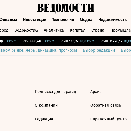
Финансы
Инвестиции
Технологии
Медиа
Недвижимость
ород
Ведомости&
Аналитика
Капитал
Страна
Промышле
а
Финансы
Инвестиции
Технологии
Медиа
Недвижимос
9
+0,1%
↑
RTSI
885,48
+0,1%
↑
RGBI
115,27
+0,03%
↑
RGBITR
776,17
+0,06
ивном рынке: меры, динамика, прогнозы
Выбор редакции
Выбо
Подписка для юр.лиц
Архив
О компании
Обратная связь
Редакция
Справочный центр