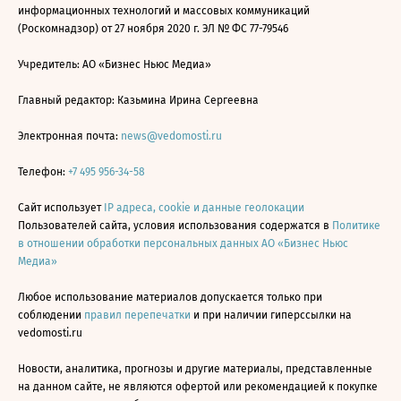
информационных технологий и массовых коммуникаций
(Роскомнадзор) от 27 ноября 2020 г. ЭЛ № ФС 77-79546
Учредитель: АО «Бизнес Ньюс Медиа»
Главный редактор: Казьмина Ирина Сергеевна
Электронная почта:
news@vedomosti.ru
Телефон:
+7 495 956-34-58
Сайт использует
IP адреса, cookie и данные геолокации
Пользователей сайта, условия использования содержатся в
Политике
в отношении обработки персональных данных АО «Бизнес Ньюс
Медиа»
Любое использование материалов допускается только при
соблюдении
правил перепечатки
и при наличии гиперссылки на
vedomosti.ru
Новости, аналитика, прогнозы и другие материалы, представленные
на данном сайте, не являются офертой или рекомендацией к покупке