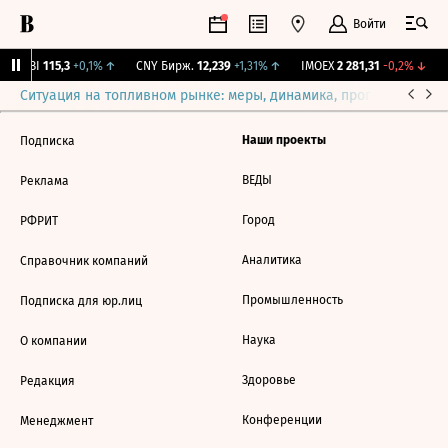
Войти
RGBI
115,3
+0,1%
↑
CNY Бирж.
12,239
+1,31%
↑
IMOEX
2 281,31
-0,2%
↓
R
Ситуация на топливном рынке: меры, динамика, прогнозы
Выб
Наши проекты
Подписка
ВЕДЫ
Реклама
Город
РФРИТ
Аналитика
Справочник компаний
Промышленность
Подписка для юр.лиц
Наука
О компании
Здоровье
Редакция
Конференции
Менеджмент