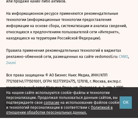
или продаже каких-либо активов.
На информационном ресурсе применяются рекомендательные
технологии (информационные технологии предоставления
информации на основе сбора, систематизации и анализа сведений,
относящихся к предпочтениям пользователей сети «Интернет»,
находящихся на территории Российской Федерации).
Правила применения рекомендательных технологий в виджетах
рекламно-обменной сети, размещенных на сайте vedomosti.ru:
СМИ2
,
24smi
Все права защищены © АО Бизнес Ньюс Медиа, ИНН/КПП
7712108141/771501001, ОГРН 1027739124775, 127018, г. Москва, вн.тер.г.
муниципальный округ Марьина Роща, ул. Полковая, д. 3, стр. 1 1999—
На нашем сайте используются cookie-файлы и технологии
2026
персонализации. Продолжая пользоваться данным сайтом, вы
ОК
подтверждаете свое
согласие
на использование файлов cookie
и технологий персонализации в соответствии с
Политикой в
отношении обработки персональных данных.