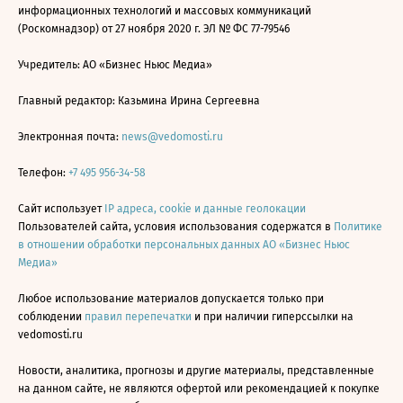
информационных технологий и массовых коммуникаций
(Роскомнадзор) от 27 ноября 2020 г. ЭЛ № ФС 77-79546
Учредитель: АО «Бизнес Ньюс Медиа»
Главный редактор: Казьмина Ирина Сергеевна
Электронная почта:
news@vedomosti.ru
Телефон:
+7 495 956-34-58
Сайт использует
IP адреса, cookie и данные геолокации
Пользователей сайта, условия использования содержатся в
Политике
в отношении обработки персональных данных АО «Бизнес Ньюс
Медиа»
Любое использование материалов допускается только при
соблюдении
правил перепечатки
и при наличии гиперссылки на
vedomosti.ru
Новости, аналитика, прогнозы и другие материалы, представленные
на данном сайте, не являются офертой или рекомендацией к покупке