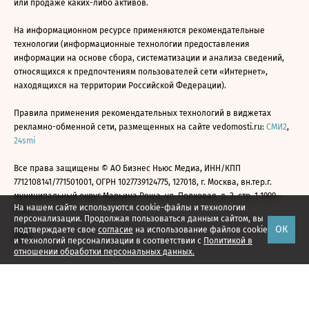
или продаже каких-либо активов.
На информационном ресурсе применяются рекомендательные
технологии (информационные технологии предоставления
информации на основе сбора, систематизации и анализа сведений,
относящихся к предпочтениям пользователей сети «Интернет»,
находящихся на территории Российской Федерации).
Правила применения рекомендательных технологий в виджетах
рекламно-обменной сети, размещенных на сайте vedomosti.ru:
СМИ2
,
24smi
Все права защищены © АО Бизнес Ньюс Медиа, ИНН/КПП
7712108141/771501001, ОГРН 1027739124775, 127018, г. Москва, вн.тер.г.
муниципальный округ Марьина Роща, ул. Полковая, д. 3, стр. 1 1999—
На нашем сайте используются cookie-файлы и технологии
2026
персонализации. Продолжая пользоваться данным сайтом, вы
ОК
подтверждаете свое
согласие
на использование файлов cookie
и технологий персонализации в соответствии с
Политикой в
отношении обработки персональных данных.