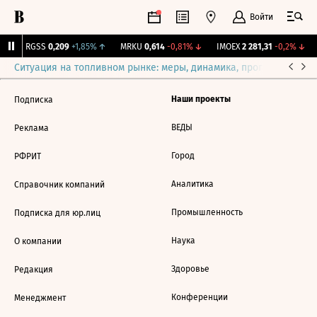
Войти
↑
RGSS
0,209
+1,85%
↑
MRKU
0,614
-0,81%
↓
IMOEX
2 281,31
-0,2%
↓
Ситуация на топливном рынке: меры, динамика, прогнозы
Выб
Наши проекты
Подписка
ВЕДЫ
Реклама
Город
РФРИТ
Аналитика
Справочник компаний
Промышленность
Подписка для юр.лиц
Наука
О компании
Здоровье
Редакция
Конференции
Менеджмент