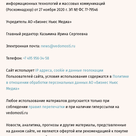
информационных технологий и массовых коммуникаций
(Роскомнадзор) от 27 ноября 2020 г. ЭЛ № ФС 77-79546
Учредитель: АО «Бизнес Ньюс Медиа»
Главный редактор: Казьмина Ирина Сергеевна
Электронная почта:
news@vedomosti.ru
Телефон:
+7 495 956-34-58
Сайт использует
IP адреса, cookie и данные геолокации
Пользователей сайта, условия использования содержатся в
Политике
в отношении обработки персональных данных АО «Бизнес Ньюс
Медиа»
Любое использование материалов допускается только при
соблюдении
правил перепечатки
и при наличии гиперссылки на
vedomosti.ru
Новости, аналитика, прогнозы и другие материалы, представленные
на данном сайте, не являются офертой или рекомендацией к покупке