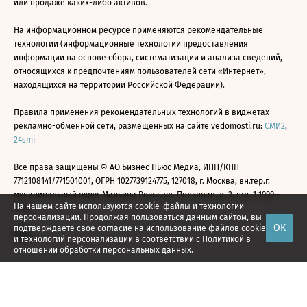
или продаже каких-либо активов.
На информационном ресурсе применяются рекомендательные
технологии (информационные технологии предоставления
информации на основе сбора, систематизации и анализа сведений,
относящихся к предпочтениям пользователей сети «Интернет»,
находящихся на территории Российской Федерации).
Правила применения рекомендательных технологий в виджетах
рекламно-обменной сети, размещенных на сайте vedomosti.ru:
СМИ2
,
24smi
Все права защищены © АО Бизнес Ньюс Медиа, ИНН/КПП
7712108141/771501001, ОГРН 1027739124775, 127018, г. Москва, вн.тер.г.
муниципальный округ Марьина Роща, ул. Полковая, д. 3, стр. 1 1999—
На нашем сайте используются cookie-файлы и технологии
2026
персонализации. Продолжая пользоваться данным сайтом, вы
ОК
подтверждаете свое
согласие
на использование файлов cookie
и технологий персонализации в соответствии с
Политикой в
отношении обработки персональных данных.