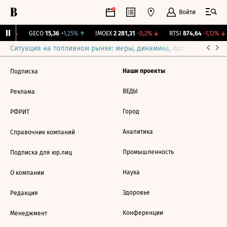
Войти
02%
↓
GECO
15,36
+1,25%
↑
IMOEX
2 281,31
-0,2%
↓
RTSI
874,64
-1,12%
↓
Ситуация на топливном рынке: меры, динамика, прогнозы
Выб
Наши проекты
Подписка
ВЕДЫ
Реклама
Город
РФРИТ
Аналитика
Справочник компаний
Промышленность
Подписка для юр.лиц
Наука
О компании
Здоровье
Редакция
Конференции
Менеджмент