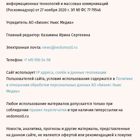
информационных технологий и массовых коммуникаций
(Роскомнадзор) от 27 ноября 2020 г. ЭЛ № ФС 77-79546
Учредитель: АО «Бизнес Ньюс Медиа»
Главный редактор: Казьмина Ирина Сергеевна
Электронная почта:
news@vedomosti.ru
Телефон:
+7 495 956-34-58
Сайт использует
IP адреса, cookie и данные геолокации
Пользователей сайта, условия использования содержатся в
Политике
в отношении обработки персональных данных АО «Бизнес Ньюс
Медиа»
Любое использование материалов допускается только при
соблюдении
правил перепечатки
и при наличии гиперссылки на
vedomosti.ru
Новости, аналитика, прогнозы и другие материалы, представленные
на данном сайте, не являются офертой или рекомендацией к покупке