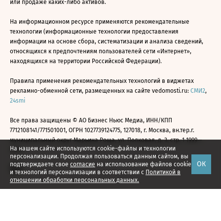
или продаже каких-либо активов.
На информационном ресурсе применяются рекомендательные
технологии (информационные технологии предоставления
информации на основе сбора, систематизации и анализа сведений,
относящихся к предпочтениям пользователей сети «Интернет»,
находящихся на территории Российской Федерации).
Правила применения рекомендательных технологий в виджетах
рекламно-обменной сети, размещенных на сайте vedomosti.ru:
СМИ2
,
24smi
Все права защищены © АО Бизнес Ньюс Медиа, ИНН/КПП
7712108141/771501001, ОГРН 1027739124775, 127018, г. Москва, вн.тер.г.
муниципальный округ Марьина Роща, ул. Полковая, д. 3, стр. 1 1999—
На нашем сайте используются cookie-файлы и технологии
2026
персонализации. Продолжая пользоваться данным сайтом, вы
ОК
подтверждаете свое
согласие
на использование файлов cookie
и технологий персонализации в соответствии с
Политикой в
отношении обработки персональных данных.