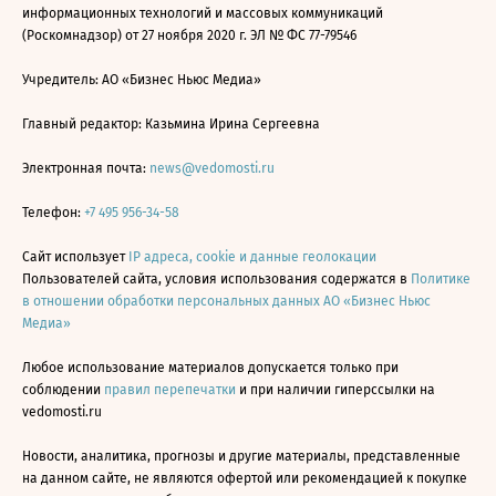
информационных технологий и массовых коммуникаций
(Роскомнадзор) от 27 ноября 2020 г. ЭЛ № ФС 77-79546
Учредитель: АО «Бизнес Ньюс Медиа»
Главный редактор: Казьмина Ирина Сергеевна
Электронная почта:
news@vedomosti.ru
Телефон:
+7 495 956-34-58
Сайт использует
IP адреса, cookie и данные геолокации
Пользователей сайта, условия использования содержатся в
Политике
в отношении обработки персональных данных АО «Бизнес Ньюс
Медиа»
Любое использование материалов допускается только при
соблюдении
правил перепечатки
и при наличии гиперссылки на
vedomosti.ru
Новости, аналитика, прогнозы и другие материалы, представленные
на данном сайте, не являются офертой или рекомендацией к покупке