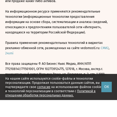
или продаже каких-либо активов.
На информационном ресурсе применяются рекомендательные
технологии (информационные технологии предоставления
информации на основе сбора, систематизации и анализа сведений,
относящихся к предпочтениям пользователей сети «Интернет»,
находящихся на территории Российской Федерации).
Правила применения рекомендательных технологий в виджетах
рекламно-обменной сети, размещенных на сайте vedomosti.ru:
СМИ2
,
24smi
Все права защищены © АО Бизнес Ньюс Медиа, ИНН/КПП
7712108141/771501001, ОГРН 1027739124775, 127018, г. Москва, вн.тер.г.
муниципальный округ Марьина Роща, ул. Полковая, д. 3, стр. 1 1999—
На нашем сайте используются cookie-файлы и технологии
2026
персонализации. Продолжая пользоваться данным сайтом, вы
ОК
подтверждаете свое
согласие
на использование файлов cookie
и технологий персонализации в соответствии с
Политикой в
отношении обработки персональных данных.