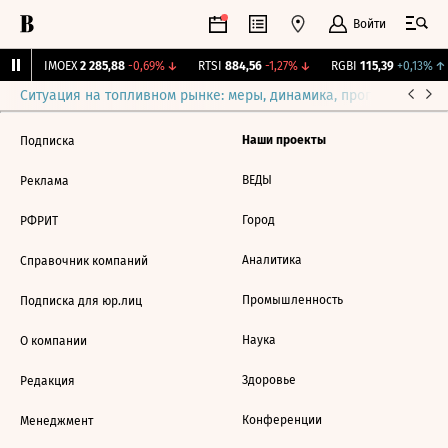
Войти
0%
IMOEX
2 285,88
-0,69%
↓
RTSI
884,56
-1,27%
↓
RGBI
115,39
+0,13%
↑
Ситуация на топливном рынке: меры, динамика, прогнозы
Выб
Наши проекты
Подписка
ВЕДЫ
Реклама
Город
РФРИТ
Аналитика
Справочник компаний
Промышленность
Подписка для юр.лиц
Наука
О компании
Здоровье
Редакция
Конференции
Менеджмент