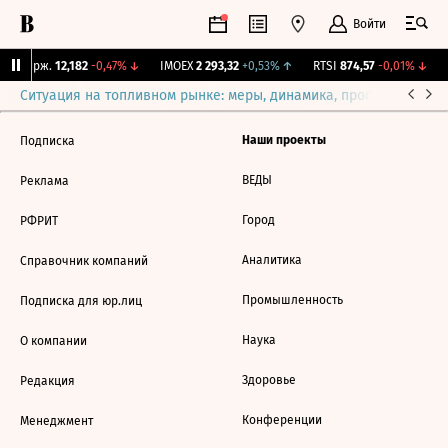
Войти
NY Бирж.
12,182
-0,47%
↓
IMOEX
2 293,32
+0,53%
↑
RTSI
874,57
-0,01%
↓
Ситуация на топливном рынке: меры, динамика, прогнозы
Выб
Наши проекты
Подписка
ВЕДЫ
Реклама
Город
РФРИТ
Аналитика
Справочник компаний
Промышленность
Подписка для юр.лиц
Наука
О компании
Здоровье
Редакция
Конференции
Менеджмент