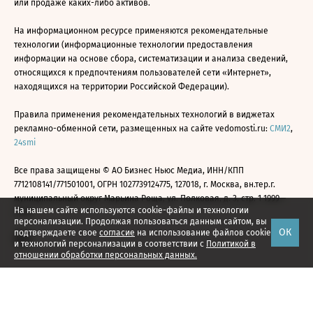
или продаже каких-либо активов.
На информационном ресурсе применяются рекомендательные
технологии (информационные технологии предоставления
информации на основе сбора, систематизации и анализа сведений,
относящихся к предпочтениям пользователей сети «Интернет»,
находящихся на территории Российской Федерации).
Правила применения рекомендательных технологий в виджетах
рекламно-обменной сети, размещенных на сайте vedomosti.ru:
СМИ2
,
24smi
Все права защищены © АО Бизнес Ньюс Медиа, ИНН/КПП
7712108141/771501001, ОГРН 1027739124775, 127018, г. Москва, вн.тер.г.
муниципальный округ Марьина Роща, ул. Полковая, д. 3, стр. 1 1999—
На нашем сайте используются cookie-файлы и технологии
2026
персонализации. Продолжая пользоваться данным сайтом, вы
ОК
подтверждаете свое
согласие
на использование файлов cookie
и технологий персонализации в соответствии с
Политикой в
отношении обработки персональных данных.