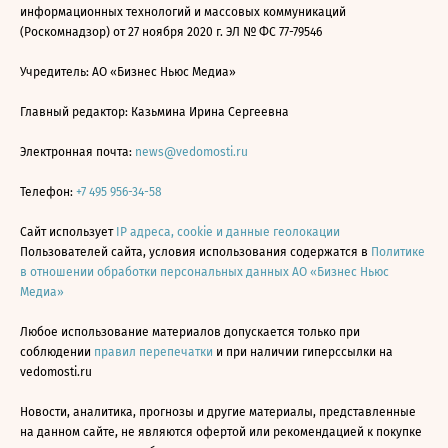
информационных технологий и массовых коммуникаций
(Роскомнадзор) от 27 ноября 2020 г. ЭЛ № ФС 77-79546
Учредитель: АО «Бизнес Ньюс Медиа»
Главный редактор: Казьмина Ирина Сергеевна
Электронная почта:
news@vedomosti.ru
Телефон:
+7 495 956-34-58
Сайт использует
IP адреса, cookie и данные геолокации
Пользователей сайта, условия использования содержатся в
Политике
в отношении обработки персональных данных АО «Бизнес Ньюс
Медиа»
Любое использование материалов допускается только при
соблюдении
правил перепечатки
и при наличии гиперссылки на
vedomosti.ru
Новости, аналитика, прогнозы и другие материалы, представленные
на данном сайте, не являются офертой или рекомендацией к покупке