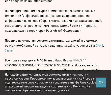
или продаже каких-либо активов.
На информационном ресурсе применяются рекомендательные
технологии (информационные технологии предоставления
информации на основе сбора, систематизации и анализа сведений,
относящихся к предпочтениям пользователей сети «Интернет»,
находящихся на территории Российской Федерации).
Правила применения рекомендательных технологий в виджетах
рекламно-обменной сети, размещенных на сайте vedomosti.ru:
СМИ2
,
24smi
Все права защищены © АО Бизнес Ньюс Медиа, ИНН/КПП
7712108141/771501001, ОГРН 1027739124775, 127018, г. Москва, вн.тер.г.
муниципальный округ Марьина Роща, ул. Полковая, д. 3, стр. 1 1999—
На нашем сайте используются cookie-файлы и технологии
2026
персонализации. Продолжая пользоваться данным сайтом, вы
ОК
подтверждаете свое
согласие
на использование файлов cookie
и технологий персонализации в соответствии с
Политикой в
отношении обработки персональных данных.