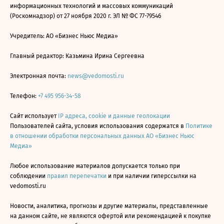
информационных технологий и массовых коммуникаций
(Роскомнадзор) от 27 ноября 2020 г. ЭЛ № ФС 77-79546
Учредитель: АО «Бизнес Ньюс Медиа»
Главный редактор: Казьмина Ирина Сергеевна
Электронная почта:
news@vedomosti.ru
Телефон:
+7 495 956-34-58
Сайт использует
IP адреса, cookie и данные геолокации
Пользователей сайта, условия использования содержатся в
Политике
в отношении обработки персональных данных АО «Бизнес Ньюс
Медиа»
Любое использование материалов допускается только при
соблюдении
правил перепечатки
и при наличии гиперссылки на
vedomosti.ru
Новости, аналитика, прогнозы и другие материалы, представленные
на данном сайте, не являются офертой или рекомендацией к покупке