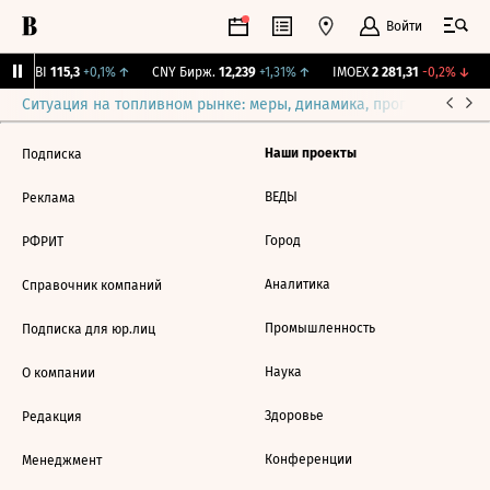
Войти
RGBI
115,3
+0,1%
↑
CNY Бирж.
12,239
+1,31%
↑
IMOEX
2 281,31
-0,2%
↓
Ситуация на топливном рынке: меры, динамика, прогнозы
Выб
Наши проекты
Подписка
ВЕДЫ
Реклама
Город
РФРИТ
Аналитика
Справочник компаний
Промышленность
Подписка для юр.лиц
Наука
О компании
Здоровье
Редакция
Конференции
Менеджмент