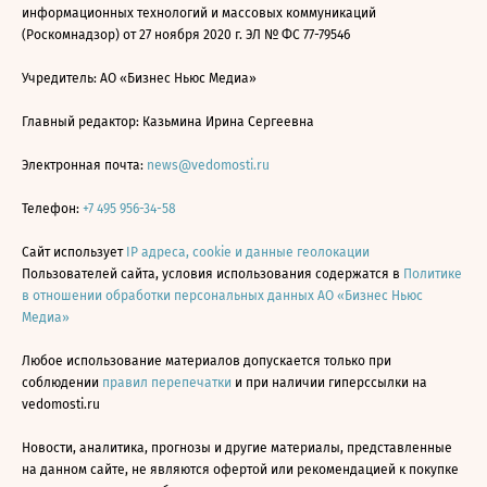
информационных технологий и массовых коммуникаций
(Роскомнадзор) от 27 ноября 2020 г. ЭЛ № ФС 77-79546
Учредитель: АО «Бизнес Ньюс Медиа»
Главный редактор: Казьмина Ирина Сергеевна
Электронная почта:
news@vedomosti.ru
Телефон:
+7 495 956-34-58
Сайт использует
IP адреса, cookie и данные геолокации
Пользователей сайта, условия использования содержатся в
Политике
в отношении обработки персональных данных АО «Бизнес Ньюс
Медиа»
Любое использование материалов допускается только при
соблюдении
правил перепечатки
и при наличии гиперссылки на
vedomosti.ru
Новости, аналитика, прогнозы и другие материалы, представленные
на данном сайте, не являются офертой или рекомендацией к покупке