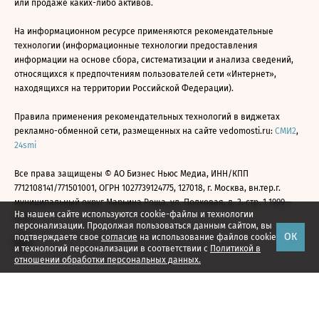
или продаже каких-либо активов.
На информационном ресурсе применяются рекомендательные
технологии (информационные технологии предоставления
информации на основе сбора, систематизации и анализа сведений,
относящихся к предпочтениям пользователей сети «Интернет»,
находящихся на территории Российской Федерации).
Правила применения рекомендательных технологий в виджетах
рекламно-обменной сети, размещенных на сайте vedomosti.ru:
СМИ2
,
24smi
Все права защищены © АО Бизнес Ньюс Медиа, ИНН/КПП
7712108141/771501001, ОГРН 1027739124775, 127018, г. Москва, вн.тер.г.
муниципальный округ Марьина Роща, ул. Полковая, д. 3, стр. 1 1999—
На нашем сайте используются cookie-файлы и технологии
2026
персонализации. Продолжая пользоваться данным сайтом, вы
ОК
подтверждаете свое
согласие
на использование файлов cookie
и технологий персонализации в соответствии с
Политикой в
отношении обработки персональных данных.