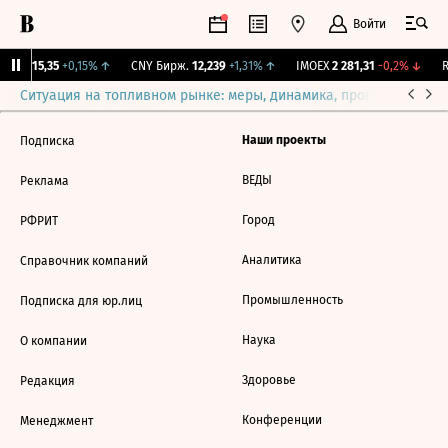
Войти
GBI
115,35
+0,15%
↑
CNY Бирж.
12,239
+1,31%
↑
IMOEX
2 281,31
-0,2%
↓
R
Ситуация на топливном рынке: меры, динамика, прогнозы
Выб
Наши проекты
Подписка
ВЕДЫ
Реклама
Город
РФРИТ
Аналитика
Справочник компаний
Промышленность
Подписка для юр.лиц
Наука
О компании
Здоровье
Редакция
Конференции
Менеджмент