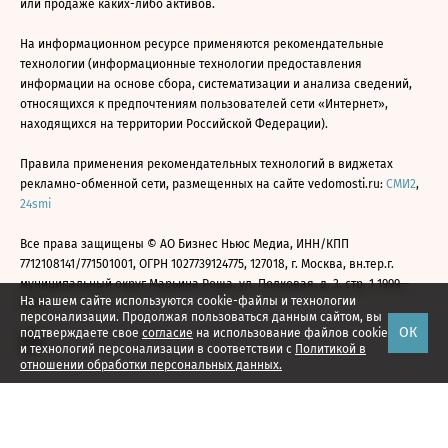
или продаже каких-либо активов.
На информационном ресурсе применяются рекомендательные
технологии (информационные технологии предоставления
информации на основе сбора, систематизации и анализа сведений,
относящихся к предпочтениям пользователей сети «Интернет»,
находящихся на территории Российской Федерации).
Правила применения рекомендательных технологий в виджетах
рекламно-обменной сети, размещенных на сайте vedomosti.ru:
СМИ2
,
24smi
Все права защищены © АО Бизнес Ньюс Медиа, ИНН/КПП
7712108141/771501001, ОГРН 1027739124775, 127018, г. Москва, вн.тер.г.
муниципальный округ Марьина Роща, ул. Полковая, д. 3, стр. 1 1999—
На нашем сайте используются cookie-файлы и технологии
2026
персонализации. Продолжая пользоваться данным сайтом, вы
ОК
подтверждаете свое
согласие
на использование файлов cookie
и технологий персонализации в соответствии с
Политикой в
отношении обработки персональных данных.