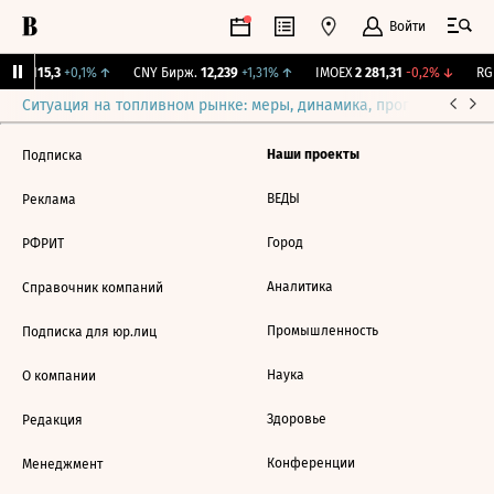
Войти
GBI
115,3
+0,1%
↑
CNY Бирж.
12,239
+1,31%
↑
IMOEX
2 281,31
-0,2%
↓
RGB
Ситуация на топливном рынке: меры, динамика, прогнозы
Выб
Наши проекты
Подписка
ВЕДЫ
Реклама
Город
РФРИТ
Аналитика
Справочник компаний
Промышленность
Подписка для юр.лиц
Наука
О компании
Здоровье
Редакция
Конференции
Менеджмент