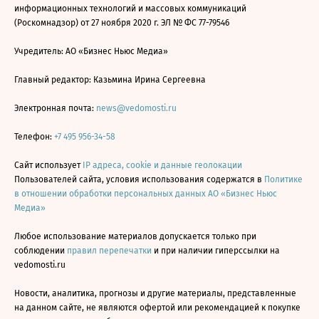
информационных технологий и массовых коммуникаций
(Роскомнадзор) от 27 ноября 2020 г. ЭЛ № ФС 77-79546
Учредитель: АО «Бизнес Ньюс Медиа»
Главный редактор: Казьмина Ирина Сергеевна
Электронная почта:
news@vedomosti.ru
Телефон:
+7 495 956-34-58
Сайт использует
IP адреса, cookie и данные геолокации
Пользователей сайта, условия использования содержатся в
Политике
в отношении обработки персональных данных АО «Бизнес Ньюс
Медиа»
Любое использование материалов допускается только при
соблюдении
правил перепечатки
и при наличии гиперссылки на
vedomosti.ru
Новости, аналитика, прогнозы и другие материалы, представленные
на данном сайте, не являются офертой или рекомендацией к покупке