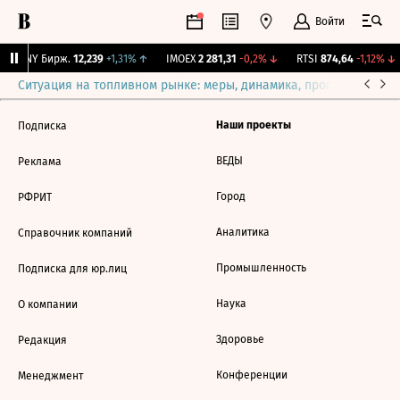
Войти
CNY Бирж.
12,239
+1,31%
↑
IMOEX
2 281,31
-0,2%
↓
RTSI
874,64
-1,12%
↓
Ситуация на топливном рынке: меры, динамика, прогнозы
Выб
Наши проекты
Подписка
ВЕДЫ
Реклама
Город
РФРИТ
Аналитика
Справочник компаний
Промышленность
Подписка для юр.лиц
Наука
О компании
Здоровье
Редакция
Конференции
Менеджмент