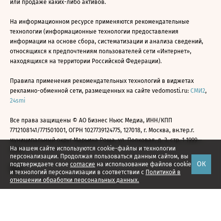
или продаже каких-либо активов.
На информационном ресурсе применяются рекомендательные
технологии (информационные технологии предоставления
информации на основе сбора, систематизации и анализа сведений,
относящихся к предпочтениям пользователей сети «Интернет»,
находящихся на территории Российской Федерации).
Правила применения рекомендательных технологий в виджетах
рекламно-обменной сети, размещенных на сайте vedomosti.ru:
СМИ2
,
24smi
Все права защищены © АО Бизнес Ньюс Медиа, ИНН/КПП
7712108141/771501001, ОГРН 1027739124775, 127018, г. Москва, вн.тер.г.
муниципальный округ Марьина Роща, ул. Полковая, д. 3, стр. 1 1999—
На нашем сайте используются cookie-файлы и технологии
2026
персонализации. Продолжая пользоваться данным сайтом, вы
ОК
подтверждаете свое
согласие
на использование файлов cookie
и технологий персонализации в соответствии с
Политикой в
отношении обработки персональных данных.