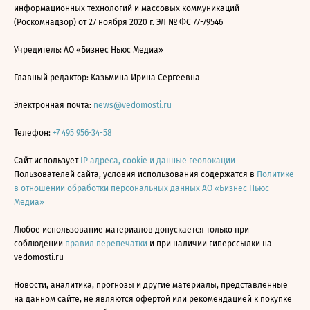
информационных технологий и массовых коммуникаций
(Роскомнадзор) от 27 ноября 2020 г. ЭЛ № ФС 77-79546
Учредитель: АО «Бизнес Ньюс Медиа»
Главный редактор: Казьмина Ирина Сергеевна
Электронная почта:
news@vedomosti.ru
Телефон:
+7 495 956-34-58
Сайт использует
IP адреса, cookie и данные геолокации
Пользователей сайта, условия использования содержатся в
Политике
в отношении обработки персональных данных АО «Бизнес Ньюс
Медиа»
Любое использование материалов допускается только при
соблюдении
правил перепечатки
и при наличии гиперссылки на
vedomosti.ru
Новости, аналитика, прогнозы и другие материалы, представленные
на данном сайте, не являются офертой или рекомендацией к покупке