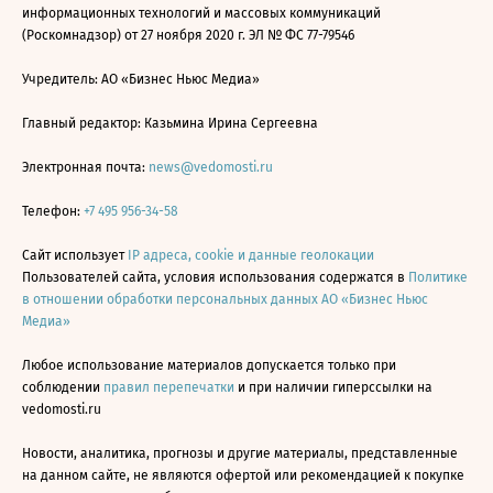
информационных технологий и массовых коммуникаций
(Роскомнадзор) от 27 ноября 2020 г. ЭЛ № ФС 77-79546
Учредитель: АО «Бизнес Ньюс Медиа»
Главный редактор: Казьмина Ирина Сергеевна
Электронная почта:
news@vedomosti.ru
Телефон:
+7 495 956-34-58
Сайт использует
IP адреса, cookie и данные геолокации
Пользователей сайта, условия использования содержатся в
Политике
в отношении обработки персональных данных АО «Бизнес Ньюс
Медиа»
Любое использование материалов допускается только при
соблюдении
правил перепечатки
и при наличии гиперссылки на
vedomosti.ru
Новости, аналитика, прогнозы и другие материалы, представленные
на данном сайте, не являются офертой или рекомендацией к покупке