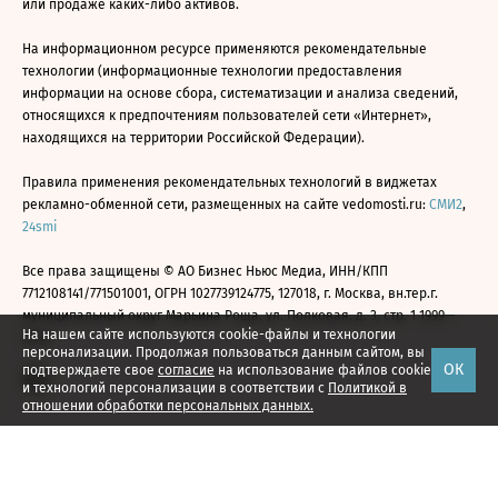
или продаже каких-либо активов.
На информационном ресурсе применяются рекомендательные
технологии (информационные технологии предоставления
информации на основе сбора, систематизации и анализа сведений,
относящихся к предпочтениям пользователей сети «Интернет»,
находящихся на территории Российской Федерации).
Правила применения рекомендательных технологий в виджетах
рекламно-обменной сети, размещенных на сайте vedomosti.ru:
СМИ2
,
24smi
Все права защищены © АО Бизнес Ньюс Медиа, ИНН/КПП
7712108141/771501001, ОГРН 1027739124775, 127018, г. Москва, вн.тер.г.
муниципальный округ Марьина Роща, ул. Полковая, д. 3, стр. 1 1999—
На нашем сайте используются cookie-файлы и технологии
2026
персонализации. Продолжая пользоваться данным сайтом, вы
ОК
подтверждаете свое
согласие
на использование файлов cookie
и технологий персонализации в соответствии с
Политикой в
отношении обработки персональных данных.