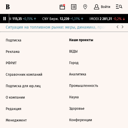
Войти
RGBI
115,35
+0,15%
↑
CNY Бирж.
12,239
+1,31%
↑
IMOEX
2 281,31
-0,2%
↓
Ситуация на топливном рынке: меры, динамика, прогнозы
Выб
Наши проекты
Подписка
ВЕДЫ
Реклама
Город
РФРИТ
Аналитика
Справочник компаний
Промышленность
Подписка для юр.лиц
Наука
О компании
Здоровье
Редакция
Конференции
Менеджмент