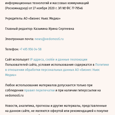
информационных технологий и массовых коммуникаций
(Роскомнадзор) от 27 ноября 2020 г. ЭЛ № ФС 77-79546
Учредитель: АО «Бизнес Ньюс Медиа»
Главный редактор: Казьмина Ирина Сергеевна
Электронная почта:
news@vedomosti.ru
Телефон:
+7 495 956-34-58
Сайт использует
IP адреса, cookie и данные геолокации
Пользователей сайта, условия использования содержатся в
Политике
в отношении обработки персональных данных АО «Бизнес Ньюс
Медиа»
Любое использование материалов допускается только при
соблюдении
правил перепечатки
и при наличии гиперссылки на
vedomosti.ru
Новости, аналитика, прогнозы и другие материалы, представленные
на данном сайте, не являются офертой или рекомендацией к покупке