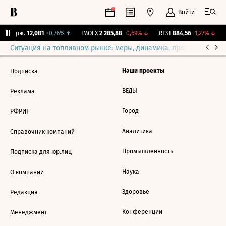
Войти
NY Бирж.
12,081
+0,76%
↑
IMOEX
2 285,88
-0,69%
↓
RTSI
884,56
-1,27%
↓
Ситуация на топливном рынке: меры, динамика, прогнозы
Выб
Наши проекты
Подписка
ВЕДЫ
Реклама
Город
РФРИТ
Аналитика
Справочник компаний
Промышленность
Подписка для юр.лиц
Наука
О компании
Здоровье
Редакция
Конференции
Менеджмент