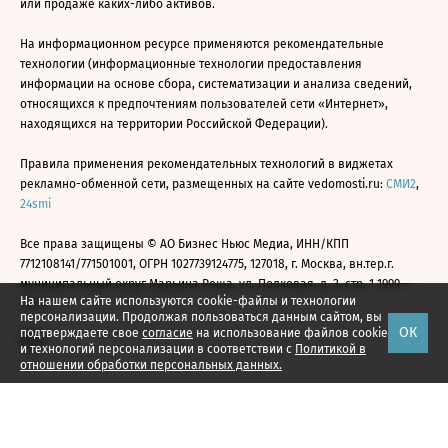
или продаже каких-либо активов.
На информационном ресурсе применяются рекомендательные
технологии (информационные технологии предоставления
информации на основе сбора, систематизации и анализа сведений,
относящихся к предпочтениям пользователей сети «Интернет»,
находящихся на территории Российской Федерации).
Правила применения рекомендательных технологий в виджетах
рекламно-обменной сети, размещенных на сайте vedomosti.ru:
СМИ2
,
24smi
Все права защищены © АО Бизнес Ньюс Медиа, ИНН/КПП
7712108141/771501001, ОГРН 1027739124775, 127018, г. Москва, вн.тер.г.
муниципальный округ Марьина Роща, ул. Полковая, д. 3, стр. 1 1999—
На нашем сайте используются cookie-файлы и технологии
2026
персонализации. Продолжая пользоваться данным сайтом, вы
ОК
подтверждаете свое
согласие
на использование файлов cookie
и технологий персонализации в соответствии с
Политикой в
отношении обработки персональных данных.