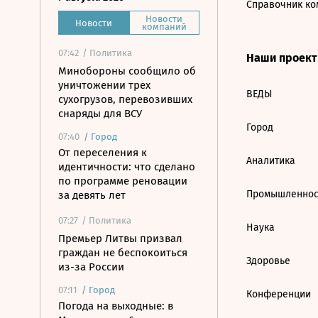
Справочник ко
Новости
Новости
компаний
07:42
/ Политика
Наши проек
Минобороны сообщило об
уничтожении трех
ВЕДЫ
сухогрузов, перевозивших
снаряды для ВСУ
Город
07:40
/
Город
От переселения к
Аналитика
идентичности: что сделано
по программе реновации
Промышленнос
за девять лет
07:27
/ Политика
Наука
Премьер Литвы призвал
граждан не беспокоиться
Здоровье
из-за России
07:11
/
Город
Конференции
Погода на выходные: в