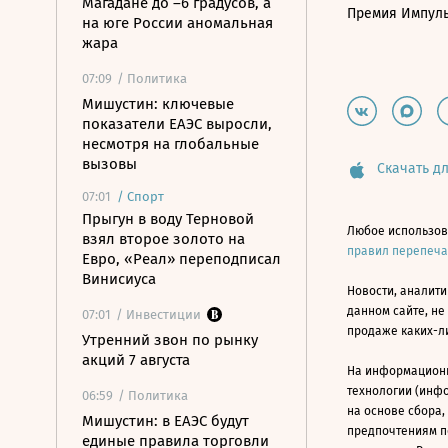
Магадане до –6 градусов, а
Премия Импул
на юге России аномальная
жара
07:09
/ Политика
Мишустин: ключевые
показатели ЕАЭС выросли,
несмотря на глобальные
вызовы
Скачать дл
07:01
/
Спорт
Прыгун в воду Терновой
Любое использов
взял второе золото на
правил перепеч
Евро, «Реал» переподписал
Винисиуса
Новости, аналити
данном сайте, не
07:01
/ Инвестиции
продаже каких-л
Утренний звон по рынку
акций 7 августа
На информацион
технологии (инф
06:59
/ Политика
на основе сбора,
Мишустин: в ЕАЭС будут
предпочтениям п
единые правила торговли