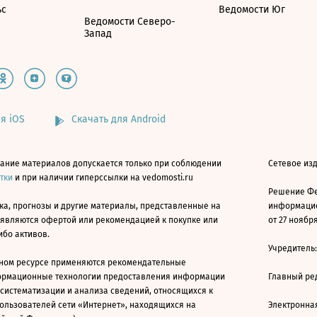
ьс
Ведомости Юг
Ведомости Северо-
Запад
я iOS
Скачать для Android
ание материалов допускается только при соблюдении
Сетевое изд
атки
и при наличии гиперссылки на vedomosti.ru
Решение Фе
ка, прогнозы и другие материалы, представленные на
информацио
 являются офертой или рекомендацией к покупке или
от 27 ноября
ибо активов.
Учредитель
ном ресурсе применяются рекомендательные
ормационные технологии предоставления информации
Главный ре
 систематизации и анализа сведений, относящихся к
ользователей сети «Интернет», находящихся на
Электронна