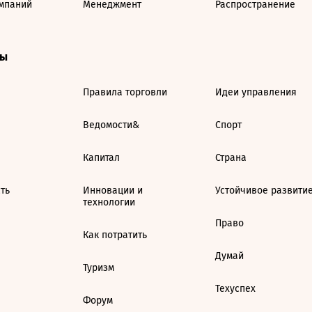
мпаний
Менеджмент
Распространение
ты
Правила торговли
Идеи управления
Ведомости&
Спорт
Капитал
Страна
ть
Инновации и
Устойчивое развити
технологии
Право
Как потратить
Думай
Туризм
Техуспех
Форум