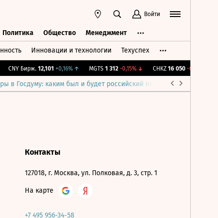
Войти
Политика
Общество
Менеджмент
нность
Инновации и технологии
Техуспех
ть
Политика
Общество
Менеджмент
CNY Бирж.
12,101
+0,16%
↑
MGTS
1 312
-0,15%
↓
CHKZ
16 050
-0,93%
↓
ры в Госдуму: каким был и будет российский парламент
Война н
Контакты
127018, г. Москва, ул. Полковая, д. 3, стр. 1
На карте
+7 495 956-34-58