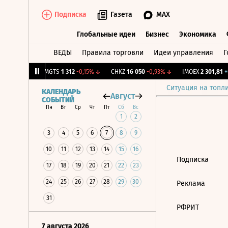
Подписка
Газета
MAX
Глобальные идеи
Бизнес
Экономика
ВЕДЫ
Правила торговли
Идеи управления
Г
Глобальные идеи
Бизнес
Экономик
01
+0,16%
↑
MGTS
1 312
-0,15%
↓
CHKZ
16 050
-0,93%
↓
IMOEX
2 301,81
+0
Ситуация на топл
КАЛЕНДАРЬ
Август
СОБЫТИЙ
Пн
Вт
Ср
Чт
Пт
Сб
Вс
1
2
3
4
5
6
7
8
9
10
11
12
13
14
15
16
Подписка
17
18
19
20
21
22
23
24
25
26
27
28
29
30
Реклама
31
РФРИТ
7 августа 2026