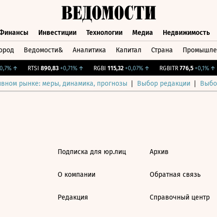
Финансы
Инвестиции
Технологии
Медиа
Недвижимость
ород
Ведомости&
Аналитика
Капитал
Страна
Промышле
а
Финансы
Инвестиции
Технологии
Медиа
Недвижимос
,7%
↑
RTSI
890,83
+0,71%
↑
RGBI
115,32
+0,07%
↑
RGBITR
776,5
+0,1%
↑
ивном рынке: меры, динамика, прогнозы
Выбор редакции
Выбо
Подписка для юр.лиц
Архив
О компании
Обратная связь
Редакция
Справочный центр