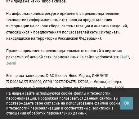
или продаже каких-либо активов.
На информационном ресурсе применяются рекомендательные
технологии (информационные технологии предоставления
информации на основе сбора, систематизации и анализа сведений,
относящихся к предпочтениям пользователей сети «Интернет»,
находящихся на территории Российской Федерации).
Правила применения рекомендательных технологий в виджетах
рекламно-обменной сети, размещенных на сайте vedomosti.ru:
СМИ2
,
24smi
Все права защищены © АО Бизнес Ньюс Медиа, ИНН/КПП
7712108141/771501001, ОГРН 1027739124775, 127018, г. Москва, вн.тер.г.
муниципальный округ Марьина Роща, ул. Полковая, д. 3, стр. 1 1999—
На нашем сайте используются cookie-файлы и технологии
2026
персонализации. Продолжая пользоваться данным сайтом, вы
ОК
подтверждаете свое
согласие
на использование файлов cookie
и технологий персонализации в соответствии с
Политикой в
отношении обработки персональных данных.