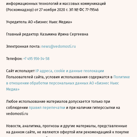
информационных технологий и массовых коммуникаций
(Роскомнадзор) от 27 ноября 2020 г. ЭЛ № ФС 77-79546
Учредитель: АО «Бизнес Ньюс Медиа»
Главный редактор: Казьмина Ирина Сергеевна
Электронная почта:
news@vedomosti.ru
Телефон:
+7 495 956-34-58
Сайт использует
IP адреса, cookie и данные геолокации
Пользователей сайта, условия использования содержатся в
Политике
в отношении обработки персональных данных АО «Бизнес Ньюс
Медиа»
Любое использование материалов допускается только при
соблюдении
правил перепечатки
и при наличии гиперссылки на
vedomosti.ru
Новости, аналитика, прогнозы и другие материалы, представленные
на данном сайте, не являются офертой или рекомендацией к покупке