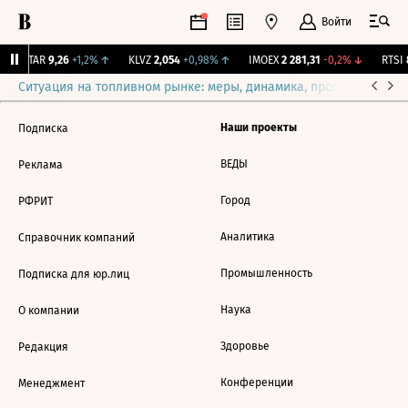
Войти
UTAR
9,26
+1,2%
↑
KLVZ
2,054
+0,98%
↑
IMOEX
2 281,31
-0,2%
↓
RTSI
8
Ситуация на топливном рынке: меры, динамика, прогнозы
Выб
Наши проекты
Подписка
ВЕДЫ
Реклама
Город
РФРИТ
Аналитика
Справочник компаний
Промышленность
Подписка для юр.лиц
Наука
О компании
Здоровье
Редакция
Конференции
Менеджмент