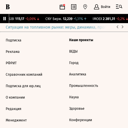
Войти
RGBI
115,17
-0,06%
↓
CNY Бирж.
12,239
+1,31%
↑
IMOEX
2 281,31
-0,2%
↓
Ситуация на топливном рынке: меры, динамика, прогнозы
Выб
Наши проекты
Подписка
ВЕДЫ
Реклама
Город
РФРИТ
Аналитика
Справочник компаний
Промышленность
Подписка для юр.лиц
Наука
О компании
Здоровье
Редакция
Конференции
Менеджмент