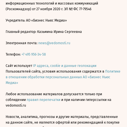
информационных технологий и массовых коммуникаций
(Роскомнадзор) от 27 ноября 2020 г. ЭЛ № ФС 77-79546
Учредитель: АО «Бизнес Ньюс Медиа»
Главный редактор: Казьмина Ирина Сергеевна
Электронная почта:
news@vedomosti.ru
Телефон:
+7 495 956-34-58
Сайт использует
IP адреса, cookie и данные геолокации
Пользователей сайта, условия использования содержатся в
Политике
в отношении обработки персональных данных АО «Бизнес Ньюс
Медиа»
Любое использование материалов допускается только при
соблюдении
правил перепечатки
и при наличии гиперссылки на
vedomosti.ru
Новости, аналитика, прогнозы и другие материалы, представленные
на данном сайте, не являются офертой или рекомендацией к покупке