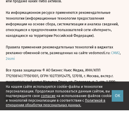
или продаже каких-либо активов.
На информационном ресурсе применяются рекомендательные
технологии (информационные технологии предоставления
информации на основе сбора, систематизации и анализа сведений,
относящихся к предпочтениям пользователей сети «Интернет»,
находящихся на территории Российской Федерации).
Правила применения рекомендательных технологий в виджетах
рекламно-обменной сети, размещенных на сайте vedomosti.ru:
СМИ2
,
24smi
Все права защищены © АО Бизнес Ньюс Медиа, ИНН/КПП
7712108141/771501001, ОГРН 1027739124775, 127018, г. Москва, вн.тер.г.
муниципальный округ Марьина Роща, ул. Полковая, д. 3, стр. 1 1999—
На нашем сайте используются cookie-файлы и технологии
2026
персонализации. Продолжая пользоваться данным сайтом, вы
ОК
подтверждаете свое
согласие
на использование файлов cookie
и технологий персонализации в соответствии с
Политикой в
отношении обработки персональных данных.