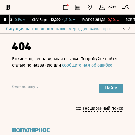
Войти
115,3
+0,1%
↑
CNY Бирж.
12,239
+1,31%
↑
IMOEX
2 281,31
-0,2%
↓
RGBITR
Ситуация на топливном рынке: меры, динамика, прогнозы
Выб
404
Возможно, неправильная ссылка. Попробуйте найти
статью по названию или
сообщите нам об ошибке
Сейчас ищут:
Найти
Расширенный поиск
ПОПУЛЯРНОЕ