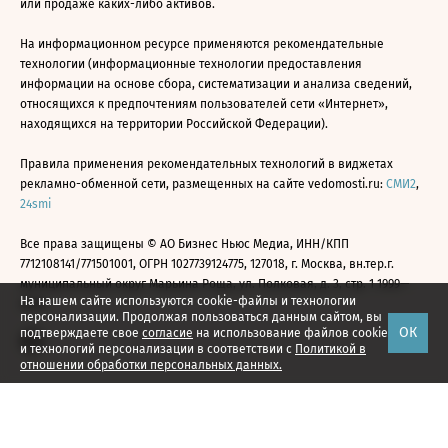
или продаже каких-либо активов.
На информационном ресурсе применяются рекомендательные
технологии (информационные технологии предоставления
информации на основе сбора, систематизации и анализа сведений,
относящихся к предпочтениям пользователей сети «Интернет»,
находящихся на территории Российской Федерации).
Правила применения рекомендательных технологий в виджетах
рекламно-обменной сети, размещенных на сайте vedomosti.ru:
СМИ2
,
24smi
Все права защищены © АО Бизнес Ньюс Медиа, ИНН/КПП
7712108141/771501001, ОГРН 1027739124775, 127018, г. Москва, вн.тер.г.
муниципальный округ Марьина Роща, ул. Полковая, д. 3, стр. 1 1999—
На нашем сайте используются cookie-файлы и технологии
2026
персонализации. Продолжая пользоваться данным сайтом, вы
ОК
подтверждаете свое
согласие
на использование файлов cookie
и технологий персонализации в соответствии с
Политикой в
отношении обработки персональных данных.