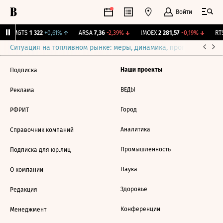
Войти
↑
MGTS
1 322
+0,61%
↑
ARSA
7,36
-2,39%
↓
IMOEX
2 281,57
-0,19%
↓
RTS
Ситуация на топливном рынке: меры, динамика, прогнозы
Выб
Наши проекты
Подписка
ВЕДЫ
Реклама
Город
РФРИТ
Аналитика
Справочник компаний
Промышленность
Подписка для юр.лиц
Наука
О компании
Здоровье
Редакция
Конференции
Менеджмент