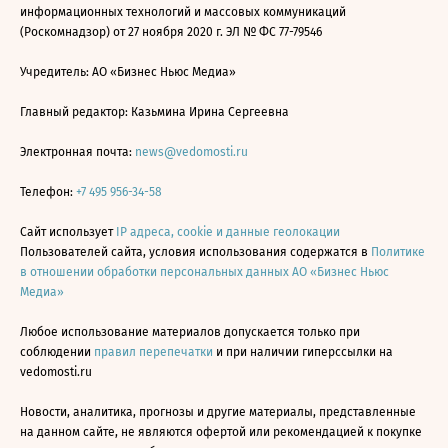
информационных технологий и массовых коммуникаций
(Роскомнадзор) от 27 ноября 2020 г. ЭЛ № ФС 77-79546
Учредитель: АО «Бизнес Ньюс Медиа»
Главный редактор: Казьмина Ирина Сергеевна
Электронная почта:
news@vedomosti.ru
Телефон:
+7 495 956-34-58
Сайт использует
IP адреса, cookie и данные геолокации
Пользователей сайта, условия использования содержатся в
Политике
в отношении обработки персональных данных АО «Бизнес Ньюс
Медиа»
Любое использование материалов допускается только при
соблюдении
правил перепечатки
и при наличии гиперссылки на
vedomosti.ru
Новости, аналитика, прогнозы и другие материалы, представленные
на данном сайте, не являются офертой или рекомендацией к покупке