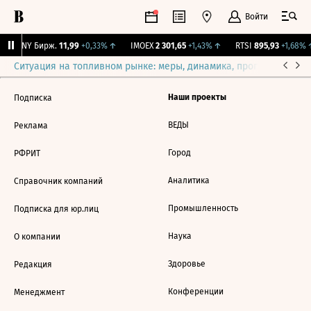
Войти
CNY Бирж.
11,99
+0,33%
↑
IMOEX
2 301,65
+1,43%
↑
RTSI
895,93
+1,68%
Ситуация на топливном рынке: меры, динамика, прогнозы
Выб
Наши проекты
Подписка
ВЕДЫ
Реклама
Город
РФРИТ
Аналитика
Справочник компаний
Промышленность
Подписка для юр.лиц
Наука
О компании
Здоровье
Редакция
Конференции
Менеджмент