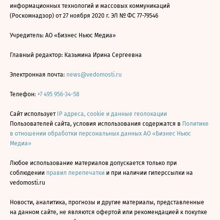
информационных технологий и массовых коммуникаций
(Роскомнадзор) от 27 ноября 2020 г. ЭЛ № ФС 77-79546
Учредитель: АО «Бизнес Ньюс Медиа»
Главный редактор: Казьмина Ирина Сергеевна
Электронная почта:
news@vedomosti.ru
Телефон:
+7 495 956-34-58
Сайт использует
IP адреса, cookie и данные геолокации
Пользователей сайта, условия использования содержатся в
Политике
в отношении обработки персональных данных АО «Бизнес Ньюс
Медиа»
Любое использование материалов допускается только при
соблюдении
правил перепечатки
и при наличии гиперссылки на
vedomosti.ru
Новости, аналитика, прогнозы и другие материалы, представленные
на данном сайте, не являются офертой или рекомендацией к покупке