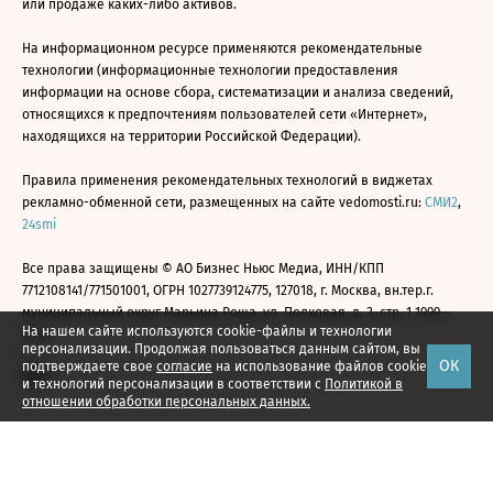
или продаже каких-либо активов.
На информационном ресурсе применяются рекомендательные
технологии (информационные технологии предоставления
информации на основе сбора, систематизации и анализа сведений,
относящихся к предпочтениям пользователей сети «Интернет»,
находящихся на территории Российской Федерации).
Правила применения рекомендательных технологий в виджетах
рекламно-обменной сети, размещенных на сайте vedomosti.ru:
СМИ2
,
24smi
Все права защищены © АО Бизнес Ньюс Медиа, ИНН/КПП
7712108141/771501001, ОГРН 1027739124775, 127018, г. Москва, вн.тер.г.
муниципальный округ Марьина Роща, ул. Полковая, д. 3, стр. 1 1999—
На нашем сайте используются cookie-файлы и технологии
2026
персонализации. Продолжая пользоваться данным сайтом, вы
ОК
подтверждаете свое
согласие
на использование файлов cookie
и технологий персонализации в соответствии с
Политикой в
отношении обработки персональных данных.