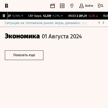
Войти
115,37
+0,16%
↑
CNY Бирж.
12,239
+1,31%
↑
IMOEX
2 281,31
-0,2%
↓
RGBI
Ситуация на топливном рынке: меры, динамика, прогнозы
Выб
Экономика
01 Августа 2024
Показать еще