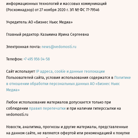
информационных технологий и массовых коммуникаций
(Роскомнадзор) от 27 ноября 2020 г. ЭЛ № ФС 77-79546
Учредитель: АО «Бизнес Ньюс Медиа»
Главный редактор: Казьмина Ирина Сергеевна
Электронная почта:
news@vedomosti.ru
Телефон:
+7 495 956-34-58
Сайт использует
IP адреса, cookie и данные геолокации
Пользователей сайта, условия использования содержатся в
Политике
в отношении обработки персональных данных АО «Бизнес Ньюс
Медиа»
Любое использование материалов допускается только при
соблюдении
правил перепечатки
и при наличии гиперссылки на
vedomosti.ru
Новости, аналитика, прогнозы и другие материалы, представленные
на данном сайте, не являются офертой или рекомендацией к покупке