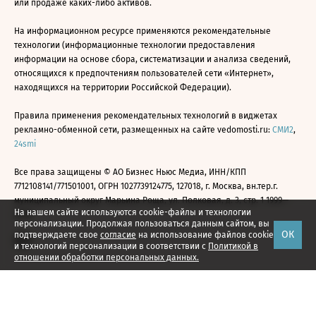
или продаже каких-либо активов.
На информационном ресурсе применяются рекомендательные
технологии (информационные технологии предоставления
информации на основе сбора, систематизации и анализа сведений,
относящихся к предпочтениям пользователей сети «Интернет»,
находящихся на территории Российской Федерации).
Правила применения рекомендательных технологий в виджетах
рекламно-обменной сети, размещенных на сайте vedomosti.ru:
СМИ2
,
24smi
Все права защищены © АО Бизнес Ньюс Медиа, ИНН/КПП
7712108141/771501001, ОГРН 1027739124775, 127018, г. Москва, вн.тер.г.
муниципальный округ Марьина Роща, ул. Полковая, д. 3, стр. 1 1999—
На нашем сайте используются cookie-файлы и технологии
2026
персонализации. Продолжая пользоваться данным сайтом, вы
ОК
подтверждаете свое
согласие
на использование файлов cookie
и технологий персонализации в соответствии с
Политикой в
отношении обработки персональных данных.