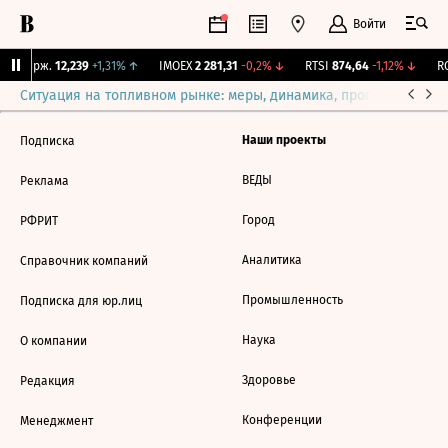
Войти
NY Бирж.
12,239
+1,31%
↑
IMOEX
2 281,31
-0,2%
↓
RTSI
874,64
-1,12%
↓
RG
Ситуация на топливном рынке: меры, динамика, прогнозы
Выб
Наши проекты
Подписка
ВЕДЫ
Реклама
Город
РФРИТ
Аналитика
Справочник компаний
Промышленность
Подписка для юр.лиц
Наука
О компании
Здоровье
Редакция
Конференции
Менеджмент