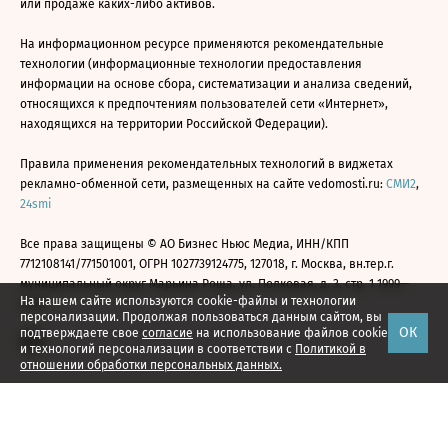
или продаже каких-либо активов.
На информационном ресурсе применяются рекомендательные
технологии (информационные технологии предоставления
информации на основе сбора, систематизации и анализа сведений,
относящихся к предпочтениям пользователей сети «Интернет»,
находящихся на территории Российской Федерации).
Правила применения рекомендательных технологий в виджетах
рекламно-обменной сети, размещенных на сайте vedomosti.ru:
СМИ2
,
24smi
Все права защищены © АО Бизнес Ньюс Медиа, ИНН/КПП
7712108141/771501001, ОГРН 1027739124775, 127018, г. Москва, вн.тер.г.
муниципальный округ Марьина Роща, ул. Полковая, д. 3, стр. 1 1999—
На нашем сайте используются cookie-файлы и технологии
2026
персонализации. Продолжая пользоваться данным сайтом, вы
ОК
подтверждаете свое
согласие
на использование файлов cookie
и технологий персонализации в соответствии с
Политикой в
отношении обработки персональных данных.