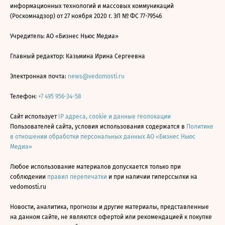
информационных технологий и массовых коммуникаций
(Роскомнадзор) от 27 ноября 2020 г. ЭЛ № ФС 77-79546
Учредитель: АО «Бизнес Ньюс Медиа»
Главный редактор: Казьмина Ирина Сергеевна
Электронная почта:
news@vedomosti.ru
Телефон:
+7 495 956-34-58
Сайт использует
IP адреса, cookie и данные геолокации
Пользователей сайта, условия использования содержатся в
Политике
в отношении обработки персональных данных АО «Бизнес Ньюс
Медиа»
Любое использование материалов допускается только при
соблюдении
правил перепечатки
и при наличии гиперссылки на
vedomosti.ru
Новости, аналитика, прогнозы и другие материалы, представленные
на данном сайте, не являются офертой или рекомендацией к покупке