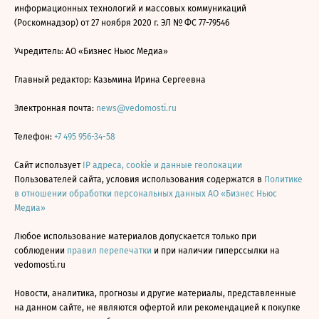
информационных технологий и массовых коммуникаций
(Роскомнадзор) от 27 ноября 2020 г. ЭЛ № ФС 77-79546
Учредитель: АО «Бизнес Ньюс Медиа»
Главный редактор: Казьмина Ирина Сергеевна
Электронная почта:
news@vedomosti.ru
Телефон:
+7 495 956-34-58
Сайт использует
IP адреса, cookie и данные геолокации
Пользователей сайта, условия использования содержатся в
Политике
в отношении обработки персональных данных АО «Бизнес Ньюс
Медиа»
Любое использование материалов допускается только при
соблюдении
правил перепечатки
и при наличии гиперссылки на
vedomosti.ru
Новости, аналитика, прогнозы и другие материалы, представленные
на данном сайте, не являются офертой или рекомендацией к покупке