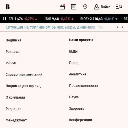
Войти
BRZL
1 474
-0,27%
↓
UTAR
9,46
-0,42%
↓
IMOEX
2 316,43
+0,64%
↑
RTS
Ситуация на топливном рынке: меры, динамика, прогнозы
Выб
Наши проекты
Подписка
ВЕДЫ
Реклама
Город
РФРИТ
Аналитика
Справочник компаний
Промышленность
Подписка для юр.лиц
Наука
О компании
Здоровье
Редакция
Конференции
Менеджмент