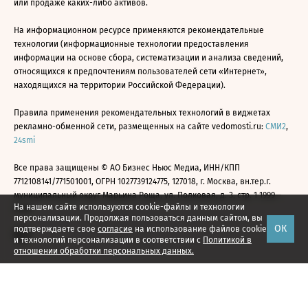
или продаже каких-либо активов.
На информационном ресурсе применяются рекомендательные
технологии (информационные технологии предоставления
информации на основе сбора, систематизации и анализа сведений,
относящихся к предпочтениям пользователей сети «Интернет»,
находящихся на территории Российской Федерации).
Правила применения рекомендательных технологий в виджетах
рекламно-обменной сети, размещенных на сайте vedomosti.ru:
СМИ2
,
24smi
Все права защищены © АО Бизнес Ньюс Медиа, ИНН/КПП
7712108141/771501001, ОГРН 1027739124775, 127018, г. Москва, вн.тер.г.
муниципальный округ Марьина Роща, ул. Полковая, д. 3, стр. 1 1999—
На нашем сайте используются cookie-файлы и технологии
2026
персонализации. Продолжая пользоваться данным сайтом, вы
ОК
подтверждаете свое
согласие
на использование файлов cookie
и технологий персонализации в соответствии с
Политикой в
отношении обработки персональных данных.