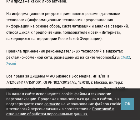
или продаже каких-либо активов.
На информационном ресурсе применяются рекомендательные
технологии (информационные технологии предоставления
информации на основе сбора, систематизации и анализа сведений,
относящихся к предпочтениям пользователей сети «Интернет»,
находящихся на территории Российской Федерации).
Правила применения рекомендательных технологий в виджетах
рекламно-обменной сети, размещенных на сайте vedomosti.ru:
СМИ2
,
24smi
Все права защищены © АО Бизнес Ньюс Медиа, ИНН/КПП
7712108141/771501001, ОГРН 1027739124775, 127018, г. Москва, вн.тер.г.
муниципальный округ Марьина Роща, ул. Полковая, д. 3, стр. 1 1999—
На нашем сайте используются cookie-файлы и технологии
2026
персонализации. Продолжая пользоваться данным сайтом, вы
ОК
подтверждаете свое
согласие
на использование файлов cookie
и технологий персонализации в соответствии с
Политикой в
отношении обработки персональных данных.