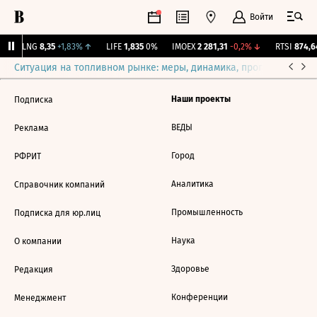
Войти
BLNG
8,35
+1,83%
↑
LIFE
1,835
0%
IMOEX
2 281,31
-0,2%
↓
RTSI
874,6
Ситуация на топливном рынке: меры, динамика, прогнозы
Выб
Наши проекты
Подписка
ВЕДЫ
Реклама
Город
РФРИТ
Аналитика
Справочник компаний
Промышленность
Подписка для юр.лиц
Наука
О компании
Здоровье
Редакция
Конференции
Менеджмент