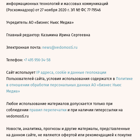
информационных технологий и массовых коммуникаций
(Роскомнадзор) от 27 ноября 2020 г. ЭЛ № ФС 77-79546
Учредитель: АО «Бизнес Ньюс Медиа»
Главный редактор: Казьмина Ирина Сергеевна
Электронная почта:
news@vedomosti.ru
Телефон:
+7 495 956-34-58
Сайт использует
IP адреса, cookie и данные геолокации
Пользователей сайта, условия использования содержатся в
Политике
в отношении обработки персональных данных АО «Бизнес Ньюс
Медиа»
Любое использование материалов допускается только при
соблюдении
правил перепечатки
и при наличии гиперссылки на
vedomosti.ru
Новости, аналитика, прогнозы и другие материалы, представленные
на данном сайте, не являются офертой или рекомендацией к покупке