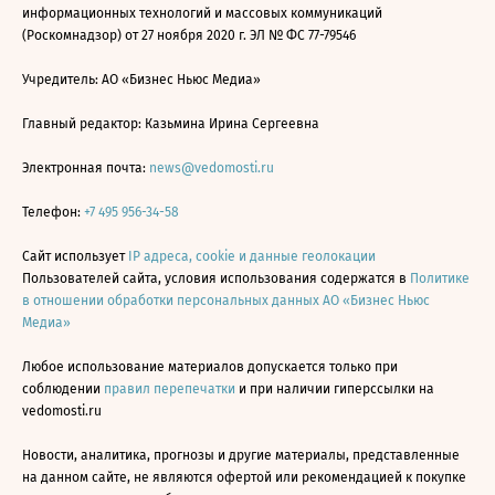
информационных технологий и массовых коммуникаций
(Роскомнадзор) от 27 ноября 2020 г. ЭЛ № ФС 77-79546
Учредитель: АО «Бизнес Ньюс Медиа»
Главный редактор: Казьмина Ирина Сергеевна
Электронная почта:
news@vedomosti.ru
Телефон:
+7 495 956-34-58
Сайт использует
IP адреса, cookie и данные геолокации
Пользователей сайта, условия использования содержатся в
Политике
в отношении обработки персональных данных АО «Бизнес Ньюс
Медиа»
Любое использование материалов допускается только при
соблюдении
правил перепечатки
и при наличии гиперссылки на
vedomosti.ru
Новости, аналитика, прогнозы и другие материалы, представленные
на данном сайте, не являются офертой или рекомендацией к покупке