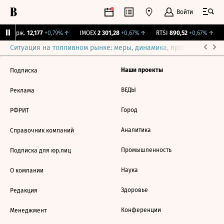
Войти
NY Бирж.
12,177
+0,79%
↑
IMOEX
2 301,28
+0,67%
↑
RTSI
890,52
+0,67%
↑
Ситуация на топливном рынке: меры, динамика, прогнозы
Выб
Наши проекты
Подписка
ВЕДЫ
Реклама
Город
РФРИТ
Аналитика
Справочник компаний
Промышленность
Подписка для юр.лиц
Наука
О компании
Здоровье
Редакция
Конференции
Менеджмент