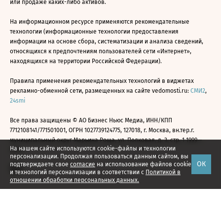
или продаже каких-либо активов.
На информационном ресурсе применяются рекомендательные
технологии (информационные технологии предоставления
информации на основе сбора, систематизации и анализа сведений,
относящихся к предпочтениям пользователей сети «Интернет»,
находящихся на территории Российской Федерации).
Правила применения рекомендательных технологий в виджетах
рекламно-обменной сети, размещенных на сайте vedomosti.ru:
СМИ2
,
24smi
Все права защищены © АО Бизнес Ньюс Медиа, ИНН/КПП
7712108141/771501001, ОГРН 1027739124775, 127018, г. Москва, вн.тер.г.
муниципальный округ Марьина Роща, ул. Полковая, д. 3, стр. 1 1999—
На нашем сайте используются cookie-файлы и технологии
2026
персонализации. Продолжая пользоваться данным сайтом, вы
ОК
подтверждаете свое
согласие
на использование файлов cookie
и технологий персонализации в соответствии с
Политикой в
отношении обработки персональных данных.