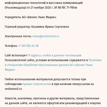
информационных технологий и массовых коммуникаций
(Роскомнадзор) от 27 ноября 2020 г. ЭЛ № ФС 77-79546
Учредитель: АО «Бизнес Ньюс Медиа»
Главный редактор: Казьмина Ирина Сергеевна
Электронная почта:
news@vedomosti.ru
Телефон:
+7 495 956-34-58
Сайт использует
IP адреса, cookie и данные геолокации
Пользователей сайта, условия использования содержатся в
Политике
в отношении обработки персональных данных АО «Бизнес Ньюс
Медиа»
Любое использование материалов допускается только при
соблюдении
правил перепечатки
и при наличии гиперссылки на
vedomosti.ru
Новости, аналитика, прогнозы и другие материалы, представленные
на данном сайте, не являются офертой или рекомендацией к покупке