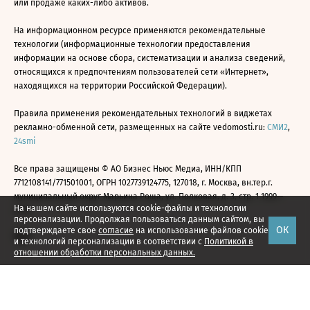
или продаже каких-либо активов.
На информационном ресурсе применяются рекомендательные
технологии (информационные технологии предоставления
информации на основе сбора, систематизации и анализа сведений,
относящихся к предпочтениям пользователей сети «Интернет»,
находящихся на территории Российской Федерации).
Правила применения рекомендательных технологий в виджетах
рекламно-обменной сети, размещенных на сайте vedomosti.ru:
СМИ2
,
24smi
Все права защищены © АО Бизнес Ньюс Медиа, ИНН/КПП
7712108141/771501001, ОГРН 1027739124775, 127018, г. Москва, вн.тер.г.
муниципальный округ Марьина Роща, ул. Полковая, д. 3, стр. 1 1999—
На нашем сайте используются cookie-файлы и технологии
2026
персонализации. Продолжая пользоваться данным сайтом, вы
ОК
подтверждаете свое
согласие
на использование файлов cookie
и технологий персонализации в соответствии с
Политикой в
отношении обработки персональных данных.