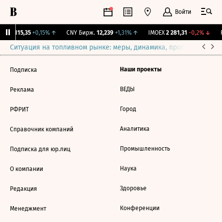
Войти
RGBI
115,35
+0,15%
↑
CNY Бирж.
12,239
+1,31%
↑
IMOEX
2 281,31
-0,2%
↓
R
Ситуация на топливном рынке: меры, динамика, прогнозы
Выб
Наши проекты
Подписка
ВЕДЫ
Реклама
Город
РФРИТ
Аналитика
Справочник компаний
Промышленность
Подписка для юр.лиц
Наука
О компании
Здоровье
Редакция
Конференции
Менеджмент