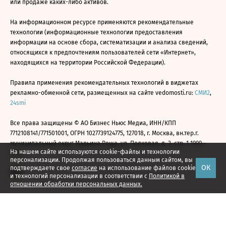
или продаже каких-либо активов.
На информационном ресурсе применяются рекомендательные
технологии (информационные технологии предоставления
информации на основе сбора, систематизации и анализа сведений,
относящихся к предпочтениям пользователей сети «Интернет»,
находящихся на территории Российской Федерации).
Правила применения рекомендательных технологий в виджетах
рекламно-обменной сети, размещенных на сайте vedomosti.ru:
СМИ2
,
24smi
Все права защищены © АО Бизнес Ньюс Медиа, ИНН/КПП
7712108141/771501001, ОГРН 1027739124775, 127018, г. Москва, вн.тер.г.
муниципальный округ Марьина Роща, ул. Полковая, д. 3, стр. 1 1999—
На нашем сайте используются cookie-файлы и технологии
2026
персонализации. Продолжая пользоваться данным сайтом, вы
ОК
подтверждаете свое
согласие
на использование файлов cookie
и технологий персонализации в соответствии с
Политикой в
отношении обработки персональных данных.