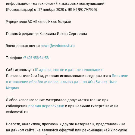
информационных технологий и массовых коммуникаций
(Роскомнадзор) от 27 ноября 2020 г. ЭЛ № ФС 77-79546
Учредитель: АО «Бизнес Ньюс Медиа»
Главный редактор: Казьмина Ирина Сергеевна
Электронная почта:
news@vedomosti.ru
Телефон:
+7 495 956-34-58
Сайт использует
IP адреса, cookie и данные геолокации
Пользователей сайта, условия использования содержатся в
Политике
в отношении обработки персональных данных АО «Бизнес Ньюс
Медиа»
Любое использование материалов допускается только при
соблюдении
правил перепечатки
и при наличии гиперссылки на
vedomosti.ru
Новости, аналитика, прогнозы и другие материалы, представленные
на данном сайте, не являются офертой или рекомендацией к покупке