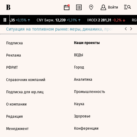
Войти
BI
115,35
+0,15%
↑
CNY Бирж.
12,239
+1,31%
↑
IMOEX
2 281,31
-0,2%
↓
RGB
Ситуация на топливном рынке: меры, динамика, прогнозы
Выб
Наши проекты
Подписка
ВЕДЫ
Реклама
Город
РФРИТ
Аналитика
Справочник компаний
Промышленность
Подписка для юр.лиц
Наука
О компании
Здоровье
Редакция
Конференции
Менеджмент