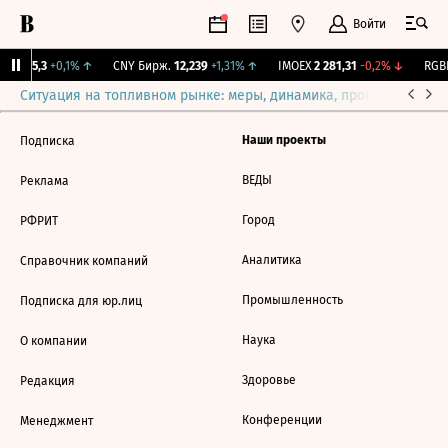
Войти
BI
115,3
+0,1%
↑
CNY Бирж.
12,239
+1,31%
↑
IMOEX
2 281,31
-0,2%
↓
RGBI
Ситуация на топливном рынке: меры, динамика, прогнозы
Выб
Наши проекты
Подписка
ВЕДЫ
Реклама
Город
РФРИТ
Аналитика
Справочник компаний
Промышленность
Подписка для юр.лиц
Наука
О компании
Здоровье
Редакция
Конференции
Менеджмент