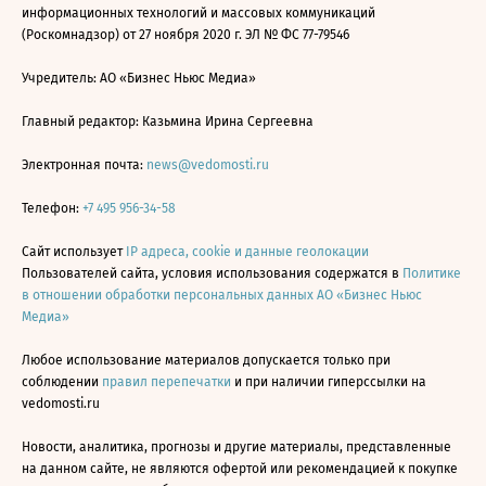
информационных технологий и массовых коммуникаций
(Роскомнадзор) от 27 ноября 2020 г. ЭЛ № ФС 77-79546
Учредитель: АО «Бизнес Ньюс Медиа»
Главный редактор: Казьмина Ирина Сергеевна
Электронная почта:
news@vedomosti.ru
Телефон:
+7 495 956-34-58
Сайт использует
IP адреса, cookie и данные геолокации
Пользователей сайта, условия использования содержатся в
Политике
в отношении обработки персональных данных АО «Бизнес Ньюс
Медиа»
Любое использование материалов допускается только при
соблюдении
правил перепечатки
и при наличии гиперссылки на
vedomosti.ru
Новости, аналитика, прогнозы и другие материалы, представленные
на данном сайте, не являются офертой или рекомендацией к покупке