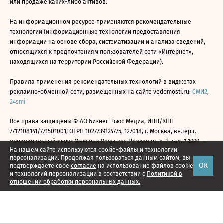
или продаже каких-либо активов.
На информационном ресурсе применяются рекомендательные
технологии (информационные технологии предоставления
информации на основе сбора, систематизации и анализа сведений,
относящихся к предпочтениям пользователей сети «Интернет»,
находящихся на территории Российской Федерации).
Правила применения рекомендательных технологий в виджетах
рекламно-обменной сети, размещенных на сайте vedomosti.ru:
СМИ2
,
24smi
Все права защищены © АО Бизнес Ньюс Медиа, ИНН/КПП
7712108141/771501001, ОГРН 1027739124775, 127018, г. Москва, вн.тер.г.
муниципальный округ Марьина Роща, ул. Полковая, д. 3, стр. 1 1999—
На нашем сайте используются cookie-файлы и технологии
2026
персонализации. Продолжая пользоваться данным сайтом, вы
ОК
подтверждаете свое
согласие
на использование файлов cookie
и технологий персонализации в соответствии с
Политикой в
отношении обработки персональных данных.