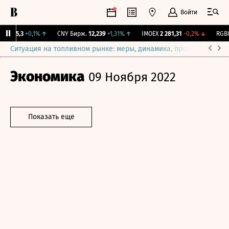
Войти
I
115,3
+0,1%
↑
CNY Бирж.
12,239
+1,31%
↑
IMOEX
2 281,31
-0,2%
↓
RGBIT
Ситуация на топливном рынке: меры, динамика, прогнозы
Выб
Экономика
09 Ноября 2022
Показать еще