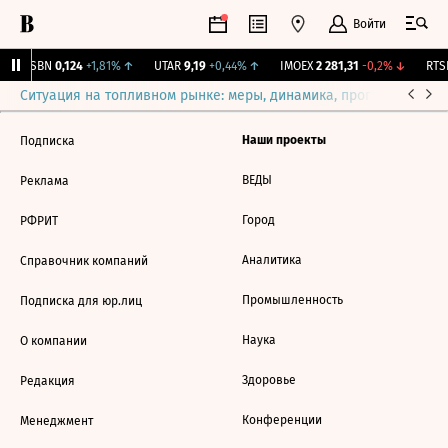
Войти
USBN
0,124
+1,81%
↑
UTAR
9,19
+0,44%
↑
IMOEX
2 281,31
-0,2%
↓
RTSI
Ситуация на топливном рынке: меры, динамика, прогнозы
Выб
Наши проекты
Подписка
ВЕДЫ
Реклама
Город
РФРИТ
Аналитика
Справочник компаний
Промышленность
Подписка для юр.лиц
Наука
О компании
Здоровье
Редакция
Конференции
Менеджмент