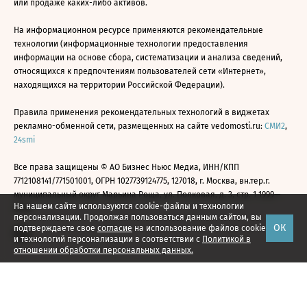
или продаже каких-либо активов.
На информационном ресурсе применяются рекомендательные
технологии (информационные технологии предоставления
информации на основе сбора, систематизации и анализа сведений,
относящихся к предпочтениям пользователей сети «Интернет»,
находящихся на территории Российской Федерации).
Правила применения рекомендательных технологий в виджетах
рекламно-обменной сети, размещенных на сайте vedomosti.ru:
СМИ2
,
24smi
Все права защищены © АО Бизнес Ньюс Медиа, ИНН/КПП
7712108141/771501001, ОГРН 1027739124775, 127018, г. Москва, вн.тер.г.
муниципальный округ Марьина Роща, ул. Полковая, д. 3, стр. 1 1999—
На нашем сайте используются cookie-файлы и технологии
2026
персонализации. Продолжая пользоваться данным сайтом, вы
ОК
подтверждаете свое
согласие
на использование файлов cookie
и технологий персонализации в соответствии с
Политикой в
отношении обработки персональных данных.