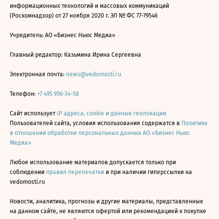
информационных технологий и массовых коммуникаций
(Роскомнадзор) от 27 ноября 2020 г. ЭЛ № ФС 77-79546
Учредитель: АО «Бизнес Ньюс Медиа»
Главный редактор: Казьмина Ирина Сергеевна
Электронная почта:
news@vedomosti.ru
Телефон:
+7 495 956-34-58
Сайт использует
IP адреса, cookie и данные геолокации
Пользователей сайта, условия использования содержатся в
Политике
в отношении обработки персональных данных АО «Бизнес Ньюс
Медиа»
Любое использование материалов допускается только при
соблюдении
правил перепечатки
и при наличии гиперссылки на
vedomosti.ru
Новости, аналитика, прогнозы и другие материалы, представленные
на данном сайте, не являются офертой или рекомендацией к покупке