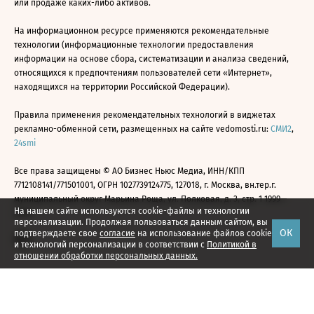
или продаже каких-либо активов.
На информационном ресурсе применяются рекомендательные
технологии (информационные технологии предоставления
информации на основе сбора, систематизации и анализа сведений,
относящихся к предпочтениям пользователей сети «Интернет»,
находящихся на территории Российской Федерации).
Правила применения рекомендательных технологий в виджетах
рекламно-обменной сети, размещенных на сайте vedomosti.ru:
СМИ2
,
24smi
Все права защищены © АО Бизнес Ньюс Медиа, ИНН/КПП
7712108141/771501001, ОГРН 1027739124775, 127018, г. Москва, вн.тер.г.
муниципальный округ Марьина Роща, ул. Полковая, д. 3, стр. 1 1999—
На нашем сайте используются cookie-файлы и технологии
2026
персонализации. Продолжая пользоваться данным сайтом, вы
ОК
подтверждаете свое
согласие
на использование файлов cookie
и технологий персонализации в соответствии с
Политикой в
отношении обработки персональных данных.