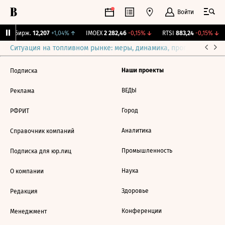
Войти
CNY Бирж.
12,207
+1,04%
↑
IMOEX
2 282,46
-0,15%
↓
RTSI
883,24
-0,15%
↓
Ситуация на топливном рынке: меры, динамика, прогнозы
Выб
Наши проекты
Подписка
ВЕДЫ
Реклама
Город
РФРИТ
Аналитика
Справочник компаний
Промышленность
Подписка для юр.лиц
Наука
О компании
Здоровье
Редакция
Конференции
Менеджмент