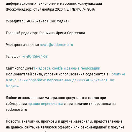
информационных технологий и массовых коммуникаций
(Роскомнадзор) от 27 ноября 2020 г. ЭЛ № ФС 77-79546
Учредитель: АО «Бизнес Ньюс Медиа»
Главный редактор: Казьмина Ирина Сергеевна
Электронная почта:
news@vedomosti.ru
Телефон:
+7 495 956-34-58
Сайт использует
IP адреса, cookie и данные геолокации
Пользователей сайта, условия использования содержатся в
Политике
в отношении обработки персональных данных АО «Бизнес Ньюс
Медиа»
Любое использование материалов допускается только при
соблюдении
правил перепечатки
и при наличии гиперссылки на
vedomosti.ru
Новости, аналитика, прогнозы и другие материалы, представленные
на данном сайте, не являются офертой или рекомендацией к покупке