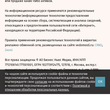
или продаже каких-либо активов.
На информационном ресурсе применяются рекомендательные
технологии (информационные технологии предоставления
информации на основе сбора, систематизации и анализа сведений,
относящихся к предпочтениям пользователей сети «Интернет»,
находящихся на территории Российской Федерации).
Правила применения рекомендательных технологий в виджетах
рекламно-обменной сети, размещенных на сайте vedomosti.ru:
СМИ2
,
24smi
Все права защищены © АО Бизнес Ньюс Медиа, ИНН/КПП
7712108141/771501001, ОГРН 1027739124775, 127018, г. Москва, вн.тер.г.
муниципальный округ Марьина Роща, ул. Полковая, д. 3, стр. 1 1999—
На нашем сайте используются cookie-файлы и технологии
2026
персонализации. Продолжая пользоваться данным сайтом, вы
ОК
подтверждаете свое
согласие
на использование файлов cookie
и технологий персонализации в соответствии с
Политикой в
отношении обработки персональных данных.