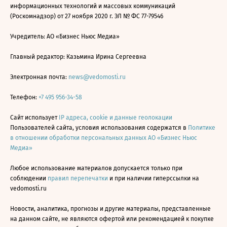
информационных технологий и массовых коммуникаций
(Роскомнадзор) от 27 ноября 2020 г. ЭЛ № ФС 77-79546
Учредитель: АО «Бизнес Ньюс Медиа»
Главный редактор: Казьмина Ирина Сергеевна
Электронная почта:
news@vedomosti.ru
Телефон:
+7 495 956-34-58
Сайт использует
IP адреса, cookie и данные геолокации
Пользователей сайта, условия использования содержатся в
Политике
в отношении обработки персональных данных АО «Бизнес Ньюс
Медиа»
Любое использование материалов допускается только при
соблюдении
правил перепечатки
и при наличии гиперссылки на
vedomosti.ru
Новости, аналитика, прогнозы и другие материалы, представленные
на данном сайте, не являются офертой или рекомендацией к покупке