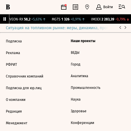
Войти
↑
VEON-RX
58,2
+5,63%
↑
MGTS
1 326
+0,91%
↑
IMOEX
2 283,39
-0,79%
↓
Ситуация на топливном рынке: меры, динамика, прогнозы
Выб
Наши проекты
Подписка
ВЕДЫ
Реклама
Город
РФРИТ
Аналитика
Справочник компаний
Промышленность
Подписка для юр.лиц
Наука
О компании
Здоровье
Редакция
Конференции
Менеджмент