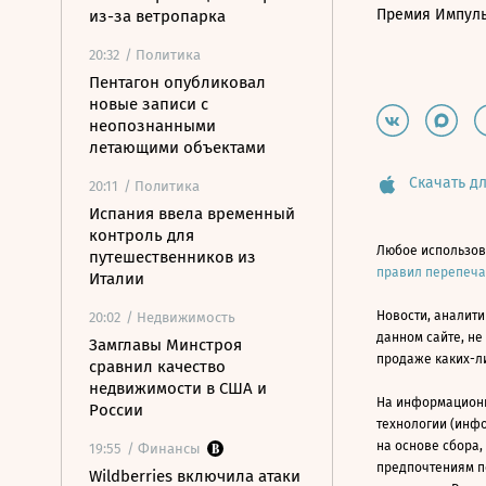
Премия Импул
из-за ветропарка
20:32
/ Политика
Пентагон опубликовал
новые записи с
неопознанными
летающими объектами
Скачать дл
20:11
/ Политика
Испания ввела временный
контроль для
Любое использов
путешественников из
правил перепеч
Италии
Новости, аналити
20:02
/ Недвижимость
данном сайте, не
Замглавы Минстроя
продаже каких-л
сравнил качество
недвижимости в США и
На информацион
России
технологии (инф
на основе сбора,
19:55
/ Финансы
предпочтениям п
Wildberries включила атаки