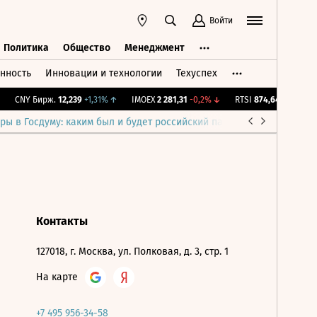
Войти
Политика
Общество
Менеджмент
нность
Инновации и технологии
Техуспех
ть
Политика
Общество
Менеджмент
CNY Бирж.
12,239
+1,31%
↑
IMOEX
2 281,31
-0,2%
↓
RTSI
874,64
-1,12%
↓
ры в Госдуму: каким был и будет российский парламент
Война н
Контакты
127018, г. Москва, ул. Полковая, д. 3, стр. 1
На карте
+7 495 956-34-58