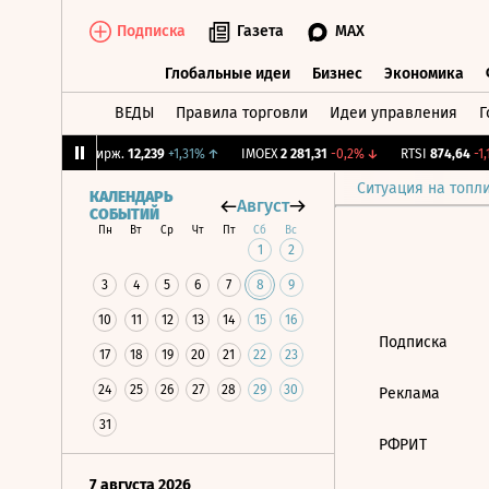
Подписка
Газета
MAX
Глобальные идеи
Бизнес
Экономика
ВЕДЫ
Правила торговли
Идеи управления
Г
Глобальные идеи
Бизнес
Экономик
47%
↓
CNY Бирж.
12,239
+1,31%
↑
IMOEX
2 281,31
-0,2%
↓
RTSI
874,64
-1,1
Ситуация на топл
КАЛЕНДАРЬ
Август
СОБЫТИЙ
Пн
Вт
Ср
Чт
Пт
Сб
Вс
1
2
3
4
5
6
7
8
9
10
11
12
13
14
15
16
Подписка
17
18
19
20
21
22
23
24
25
26
27
28
29
30
Реклама
31
РФРИТ
7 августа 2026