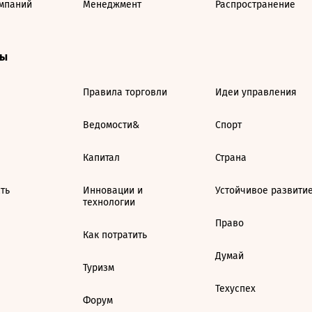
мпаний
Менеджмент
Распространение
ты
Правила торговли
Идеи управления
Ведомости&
Спорт
Капитал
Страна
ть
Инновации и
Устойчивое развити
технологии
Право
Как потратить
Думай
Туризм
Техуспех
Форум