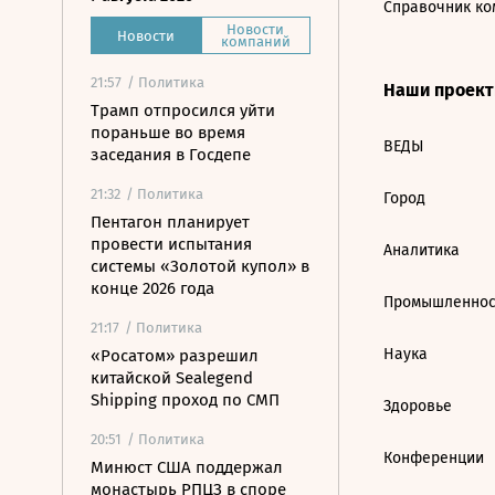
Справочник ко
Новости
Новости
компаний
21:57
/ Политика
Наши проек
Трамп отпросился уйти
пораньше во время
ВЕДЫ
заседания в Госдепе
21:32
/ Политика
Город
Пентагон планирует
провести испытания
Аналитика
системы «Золотой купол» в
конце 2026 года
Промышленнос
21:17
/ Политика
Наука
«Росатом» разрешил
китайской Sealegend
Shipping проход по СМП
Здоровье
20:51
/ Политика
Конференции
Минюст США поддержал
монастырь РПЦЗ в споре