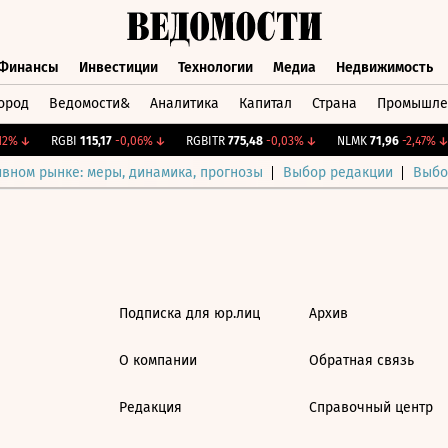
Финансы
Инвестиции
Технологии
Медиа
Недвижимость
ород
Ведомости&
Аналитика
Капитал
Страна
Промышле
а
Финансы
Инвестиции
Технологии
Медиа
Недвижимос
2%
↓
RGBI
115,17
-0,06%
↓
RGBITR
775,48
-0,03%
↓
NLMK
71,96
-2,47%
↓
ивном рынке: меры, динамика, прогнозы
Выбор редакции
Выбо
Подписка для юр.лиц
Архив
О компании
Обратная связь
Редакция
Справочный центр