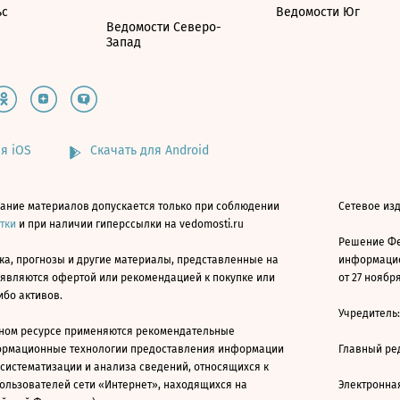
ьс
Ведомости Юг
Ведомости Северо-
Запад
я iOS
Скачать для Android
ание материалов допускается только при соблюдении
Сетевое изд
атки
и при наличии гиперссылки на vedomosti.ru
Решение Фе
ка, прогнозы и другие материалы, представленные на
информацио
 являются офертой или рекомендацией к покупке или
от 27 ноября
ибо активов.
Учредитель
ном ресурсе применяются рекомендательные
ормационные технологии предоставления информации
Главный ре
 систематизации и анализа сведений, относящихся к
ользователей сети «Интернет», находящихся на
Электронна