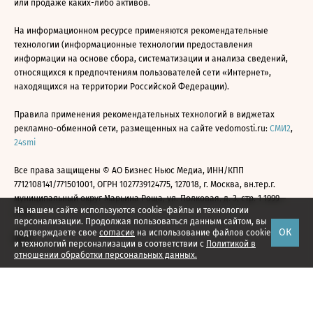
или продаже каких-либо активов.
На информационном ресурсе применяются рекомендательные
технологии (информационные технологии предоставления
информации на основе сбора, систематизации и анализа сведений,
относящихся к предпочтениям пользователей сети «Интернет»,
находящихся на территории Российской Федерации).
Правила применения рекомендательных технологий в виджетах
рекламно-обменной сети, размещенных на сайте vedomosti.ru:
СМИ2
,
24smi
Все права защищены © АО Бизнес Ньюс Медиа, ИНН/КПП
7712108141/771501001, ОГРН 1027739124775, 127018, г. Москва, вн.тер.г.
муниципальный округ Марьина Роща, ул. Полковая, д. 3, стр. 1 1999—
На нашем сайте используются cookie-файлы и технологии
2026
персонализации. Продолжая пользоваться данным сайтом, вы
ОК
подтверждаете свое
согласие
на использование файлов cookie
и технологий персонализации в соответствии с
Политикой в
отношении обработки персональных данных.