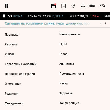
Войти
BI
115,3
+0,1%
↑
CNY Бирж.
12,239
+1,31%
↑
IMOEX
2 281,31
-0,2%
↓
RGBI
Ситуация на топливном рынке: меры, динамика, прогнозы
Выб
Наши проекты
Подписка
ВЕДЫ
Реклама
Город
РФРИТ
Аналитика
Справочник компаний
Промышленность
Подписка для юр.лиц
Наука
О компании
Здоровье
Редакция
Конференции
Менеджмент