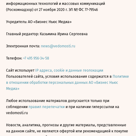
информационных технологий и массовых коммуникаций
(Роскомнадзор) от 27 ноября 2020 г. ЭЛ № ФС 77-79546
Учредитель: АО «Бизнес Ньюс Медиа»
Главный редактор: Казьмина Ирина Сергеевна
Электронная почта:
news@vedomosti.ru
Телефон:
+7 495 956-34-58
Сайт использует
IP адреса, cookie и данные геолокации
Пользователей сайта, условия использования содержатся в
Политике
в отношении обработки персональных данных АО «Бизнес Ньюс
Медиа»
Любое использование материалов допускается только при
соблюдении
правил перепечатки
и при наличии гиперссылки на
vedomosti.ru
Новости, аналитика, прогнозы и другие материалы, представленные
на данном сайте, не являются офертой или рекомендацией к покупке