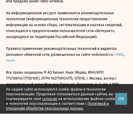
или продаже каких-либо активов.
На информационном ресурсе применяются рекомендательные
технологии (информационные технологии предоставления
информации на основе сбора, систематизации и анализа сведений,
относящихся к предпочтениям пользователей сети «Интернет»,
находящихся на территории Российской Федерации).
Правила применения рекомендательных технологий в виджетах
рекламно-обменной сети, размещенных на сайте vedomosti.ru:
СМИ2
,
24smi
Все права защищены © АО Бизнес Ньюс Медиа, ИНН/КПП
7712108141/771501001, ОГРН 1027739124775, 127018, г. Москва, вн.тер.г.
муниципальный округ Марьина Роща, ул. Полковая, д. 3, стр. 1 1999—
На нашем сайте используются cookie-файлы и технологии
2026
персонализации. Продолжая пользоваться данным сайтом, вы
ОК
подтверждаете свое
согласие
на использование файлов cookie
и технологий персонализации в соответствии с
Политикой в
отношении обработки персональных данных.