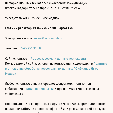
информационных технологий и массовых коммуникаций
(Роскомнадзор) от 27 ноября 2020 г. ЭЛ № ФС 77-79546
Учредитель: АО «Бизнес Ньюс Медиа»
Главный редактор: Казьмина Ирина Сергеевна
Электронная почта:
news@vedomosti.ru
Телефон:
+7 495 956-34-58
Сайт использует
IP адреса, cookie и данные геолокации
Пользователей сайта, условия использования содержатся в
Политике
в отношении обработки персональных данных АО «Бизнес Ньюс
Медиа»
Любое использование материалов допускается только при
соблюдении
правил перепечатки
и при наличии гиперссылки на
vedomosti.ru
Новости, аналитика, прогнозы и другие материалы, представленные
на данном сайте, не являются офертой или рекомендацией к покупке