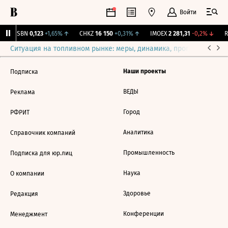
Войти
USBN
0,123
+1,65%
↑
CHKZ
16 150
+0,31%
↑
IMOEX
2 281,31
-0,2%
↓
RT
Ситуация на топливном рынке: меры, динамика, прогнозы
Выб
Наши проекты
Подписка
ВЕДЫ
Реклама
Город
РФРИТ
Аналитика
Справочник компаний
Промышленность
Подписка для юр.лиц
Наука
О компании
Здоровье
Редакция
Конференции
Менеджмент