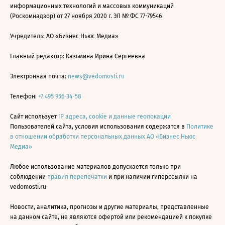
информационных технологий и массовых коммуникаций
(Роскомнадзор) от 27 ноября 2020 г. ЭЛ № ФС 77-79546
Учредитель: АО «Бизнес Ньюс Медиа»
Главный редактор: Казьмина Ирина Сергеевна
Электронная почта:
news@vedomosti.ru
Телефон:
+7 495 956-34-58
Сайт использует
IP адреса, cookie и данные геолокации
Пользователей сайта, условия использования содержатся в
Политике
в отношении обработки персональных данных АО «Бизнес Ньюс
Медиа»
Любое использование материалов допускается только при
соблюдении
правил перепечатки
и при наличии гиперссылки на
vedomosti.ru
Новости, аналитика, прогнозы и другие материалы, представленные
на данном сайте, не являются офертой или рекомендацией к покупке