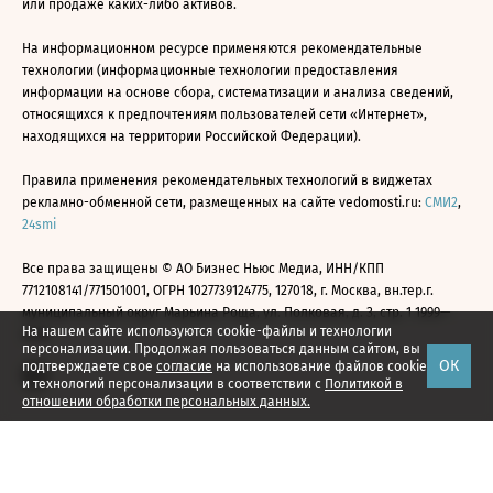
или продаже каких-либо активов.
На информационном ресурсе применяются рекомендательные
технологии (информационные технологии предоставления
информации на основе сбора, систематизации и анализа сведений,
относящихся к предпочтениям пользователей сети «Интернет»,
находящихся на территории Российской Федерации).
Правила применения рекомендательных технологий в виджетах
рекламно-обменной сети, размещенных на сайте vedomosti.ru:
СМИ2
,
24smi
Все права защищены © АО Бизнес Ньюс Медиа, ИНН/КПП
7712108141/771501001, ОГРН 1027739124775, 127018, г. Москва, вн.тер.г.
муниципальный округ Марьина Роща, ул. Полковая, д. 3, стр. 1 1999—
На нашем сайте используются cookie-файлы и технологии
2026
персонализации. Продолжая пользоваться данным сайтом, вы
ОК
подтверждаете свое
согласие
на использование файлов cookie
и технологий персонализации в соответствии с
Политикой в
отношении обработки персональных данных.