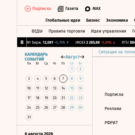
Подписка
Газета
MAX
Глобальные идеи
Бизнес
Экономика
ВЕДЫ
Правила торговли
Идеи управления
Г
Глобальные идеи
Бизнес
Экономик
+0,33%
↑
CNY Бирж.
12,081
+0,76%
↑
IMOEX
2 285,88
-0,69%
↓
RTSI
884,
Ситуация на топл
КАЛЕНДАРЬ
Август
СОБЫТИЙ
Пн
Вт
Ср
Чт
Пт
Сб
Вс
1
2
3
4
5
6
7
8
9
10
11
12
13
14
15
16
Подписка
17
18
19
20
21
22
23
24
25
26
27
28
29
30
Реклама
31
РФРИТ
6 августа 2026