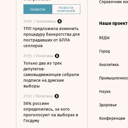
Справочник ко
Новости
Новости
компаний
21:59
/ Экономика
Наши проек
ТПП предложила изменить
процедуру банкротства для
ВЕДЫ
пострадавших от БПЛА
селлеров
Город
21:55
/ Политика
Только два из трех
Аналитика
депутатов-
самовыдвиженцев собрали
Промышленнос
подписи на думские
выборы
Наука
21:53
/ Политика
56% россиян
Здоровье
определились, за кого
проголосуют на выборах в
Конференции
Госдуму