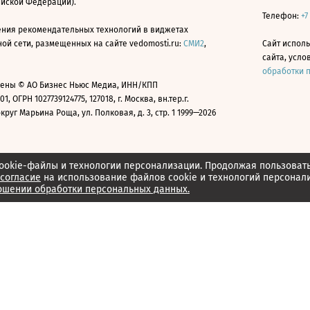
ийской Федерации).
Телефон:
+7
ния рекомендательных технологий в виджетах
й сети, размещенных на сайте vedomosti.ru:
СМИ2
,
Сайт испол
сайта, усл
обработки 
ены © АО Бизнес Ньюс Медиа, ИНН/КПП
01, ОГРН 1027739124775, 127018, г. Москва, вн.тер.г.
уг Марьина Роща, ул. Полковая, д. 3, стр. 1 1999—2026
ookie-файлы и технологии персонализации. Продолжая пользоват
согласие
на использование файлов cookie и технологий персонал
ошении обработки персональных данных.