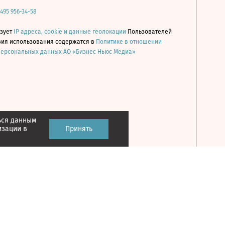
 495 956-34-58
ьзует
IP адреса, cookie и данные геолокации
Пользователей
овия использования содержатся в
Политике в отношении
персональных данных АО «Бизнес Ньюс Медиа»
ься данным
Принять
изации в