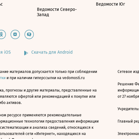
ьс
Ведомости Юг
Ведомости Северо-
Запад
я iOS
Скачать для Android
ание материалов допускается только при соблюдении
Сетевое изд
атки
и при наличии гиперссылки на vedomosti.ru
Решение Фе
ка, прогнозы и другие материалы, представленные на
информацио
 являются офертой или рекомендацией к покупке или
от 27 ноября
ибо активов.
Учредитель
ном ресурсе применяются рекомендательные
ормационные технологии предоставления информации
Главный ре
 систематизации и анализа сведений, относящихся к
ользователей сети «Интернет», находящихся на
Электронна