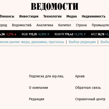
Финансы
Инвестиции
Технологии
Медиа
Недвижимость
ород
Ведомости&
Аналитика
Капитал
Страна
Промышле
а
Финансы
Инвестиции
Технологии
Медиа
Недвижимос
56
-1,27%
↓
RGBI
115,35
+0,18%
↑
RGBITR
776,42
+0,21%
↑
AFLT
36,19
+0,
ивном рынке: меры, динамика, прогнозы
Выбор редакции
Выбо
Подписка для юр.лиц
Архив
О компании
Обратная связь
Редакция
Справочный центр