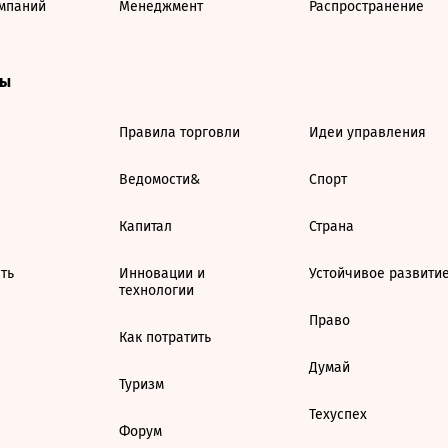
мпаний
Менеджмент
Распространение
ты
Правила торговли
Идеи управления
Ведомости&
Спорт
Капитал
Страна
ть
Инновации и
Устойчивое развити
технологии
Право
Как потратить
Думай
Туризм
Техуспех
Форум