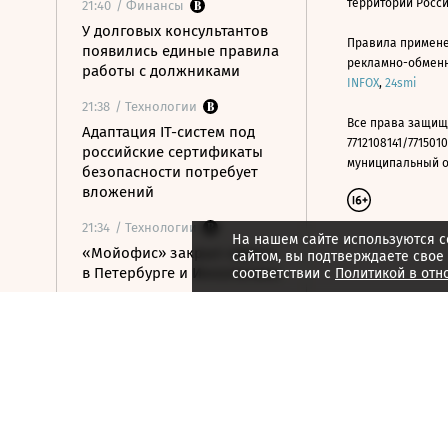
территории Росс
21:40
/ Финансы
У долговых консультантов
Правила примене
появились единые правила
рекламно-обменно
работы с должниками
INFOX
,
24smi
21:38
/ Технологии
Все права защищ
Адаптация IT-систем под
7712108141/7715010
российские сертификаты
муниципальный окр
безопасности потребует
вложений
21:34
/ Технологии
На нашем сайте используются c
«Мойофис» закрыл офисы
сайтом, вы подтверждаете свое
в Петербурге и Иннополисе
соответствии с
Политикой в отн
21:33
/ Политика
Россия поддержала
расширение
авиасообщения с
Казахстаном
21:28
/ Недвижимость