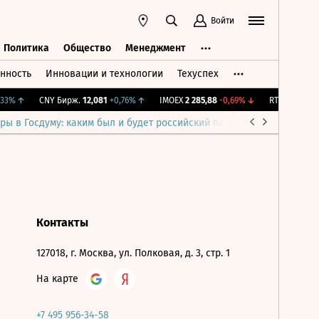
Войти
Политика
Общество
Менеджмент
нность
Инновации и технологии
Техуспех
ть
Политика
Общество
Менеджмент
33%
↑
CNY Бирж.
12,081
+0,76%
↑
IMOEX
2 285,88
-0,69%
↓
RTSI
884,56
-1
ры в Госдуму: каким был и будет российский парламент
Война н
Контакты
127018, г. Москва, ул. Полковая, д. 3, стр. 1
На карте
+7 495 956-34-58