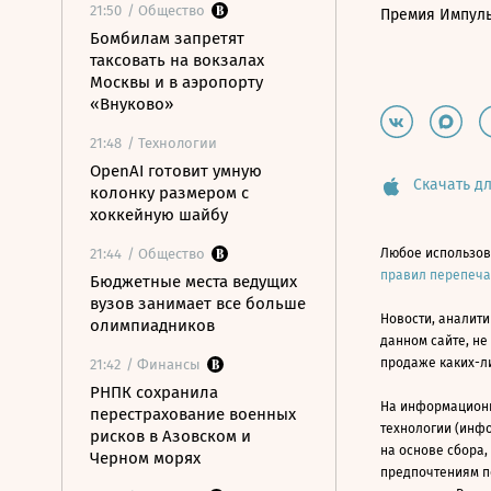
21:50
/ Общество
Премия Импул
Бомбилам запретят
таксовать на вокзалах
Москвы и в аэропорту
«Внуково»
21:48
/ Технологии
OpenAI готовит умную
Скачать дл
колонку размером с
хоккейную шайбу
21:44
/ Общество
Любое использов
правил перепеч
Бюджетные места ведущих
вузов занимает все больше
Новости, аналити
олимпиадников
данном сайте, не
продаже каких-л
21:42
/ Финансы
РНПК сохранила
На информацион
перестрахование военных
технологии (инф
рисков в Азовском и
на основе сбора,
Черном морях
предпочтениям п