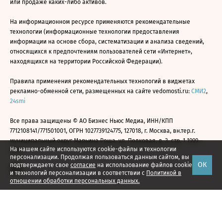
или продаже каких-либо активов.
На информационном ресурсе применяются рекомендательные
технологии (информационные технологии предоставления
информации на основе сбора, систематизации и анализа сведений,
относящихся к предпочтениям пользователей сети «Интернет»,
находящихся на территории Российской Федерации).
Правила применения рекомендательных технологий в виджетах
рекламно-обменной сети, размещенных на сайте vedomosti.ru:
СМИ2
,
24smi
Все права защищены © АО Бизнес Ньюс Медиа, ИНН/КПП
7712108141/771501001, ОГРН 1027739124775, 127018, г. Москва, вн.тер.г.
муниципальный округ Марьина Роща, ул. Полковая, д. 3, стр. 1 1999—
На нашем сайте используются cookie-файлы и технологии
2026
персонализации. Продолжая пользоваться данным сайтом, вы
ОК
подтверждаете свое
согласие
на использование файлов cookie
и технологий персонализации в соответствии с
Политикой в
отношении обработки персональных данных.