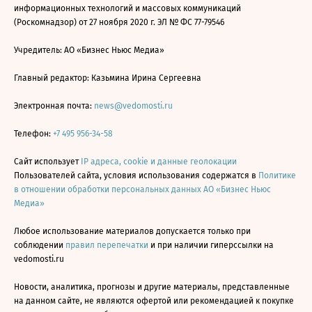
информационных технологий и массовых коммуникаций
(Роскомнадзор) от 27 ноября 2020 г. ЭЛ № ФС 77-79546
Учредитель: АО «Бизнес Ньюс Медиа»
Главный редактор: Казьмина Ирина Сергеевна
Электронная почта:
news@vedomosti.ru
Телефон:
+7 495 956-34-58
Сайт использует
IP адреса, cookie и данные геолокации
Пользователей сайта, условия использования содержатся в
Политике
в отношении обработки персональных данных АО «Бизнес Ньюс
Медиа»
Любое использование материалов допускается только при
соблюдении
правил перепечатки
и при наличии гиперссылки на
vedomosti.ru
Новости, аналитика, прогнозы и другие материалы, представленные
на данном сайте, не являются офертой или рекомендацией к покупке