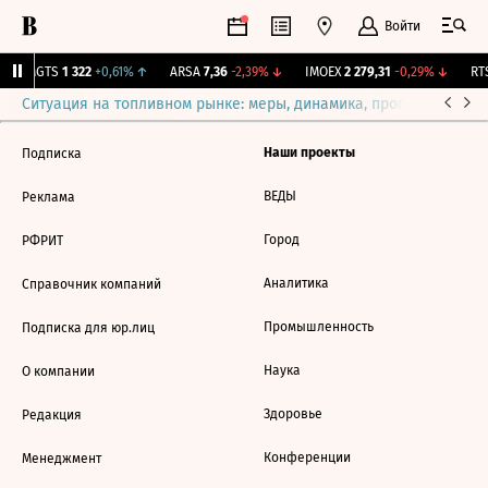
Войти
MGTS
1 322
+0,61%
↑
ARSA
7,36
-2,39%
↓
IMOEX
2 279,31
-0,29%
↓
RTS
Ситуация на топливном рынке: меры, динамика, прогнозы
Выб
Наши проекты
Подписка
ВЕДЫ
Реклама
Город
РФРИТ
Аналитика
Справочник компаний
Промышленность
Подписка для юр.лиц
Наука
О компании
Здоровье
Редакция
Конференции
Менеджмент