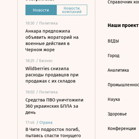
Справочник ко
Новости
Новости
компаний
18:30
/ Политика
Наши проек
Анкара предложила
объявить мораторий на
ВЕДЫ
военные действия в
Черном море
Город
18:25
/ Бизнес
Wildberries снизила
Аналитика
расходы продавцов при
продажах с их складов
Промышленнос
18:02
/ Политика
Наука
Средства ПВО уничтожили
360 украинских БПЛА за
день
Здоровье
17:46
/
Страна
Конференции
В Чите подросток погиб,
пытаясь спасти тонущего