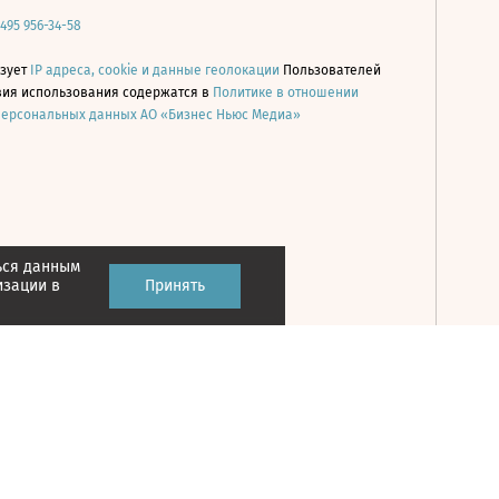
 495 956-34-58
ьзует
IP адреса, cookie и данные геолокации
Пользователей
овия использования содержатся в
Политике в отношении
персональных данных АО «Бизнес Ньюс Медиа»
ься данным
Принять
изации в