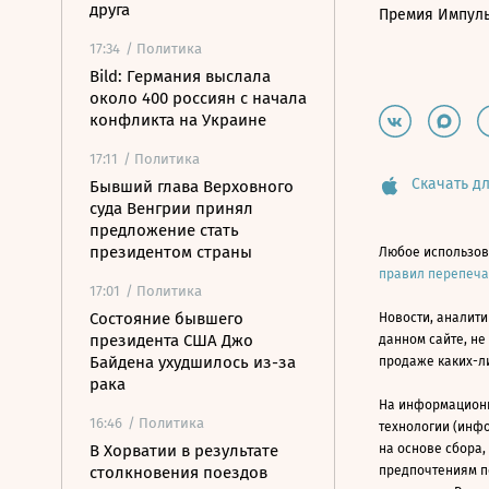
друга
Премия Импул
17:34
/ Политика
Bild: Германия выслала
около 400 россиян с начала
конфликта на Украине
17:11
/ Политика
Скачать дл
Бывший глава Верховного
суда Венгрии принял
предложение стать
президентом страны
Любое использов
правил перепеч
17:01
/ Политика
Состояние бывшего
Новости, аналити
президента США Джо
данном сайте, не
Байдена ухудшилось из-за
продаже каких-л
рака
На информацион
16:46
/ Политика
технологии (инф
В Хорватии в результате
на основе сбора,
столкновения поездов
предпочтениям п