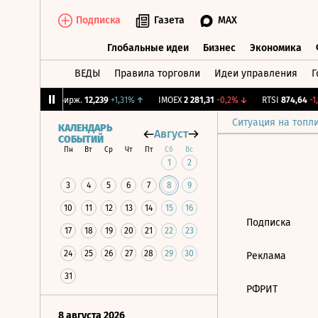
Подписка
Газета
MAX
Глобальные идеи
Бизнес
Экономика
ВЕДЫ
Правила торговли
Идеи управления
Г
Глобальные идеи
Бизнес
Экономик
56%
↑
CNY Бирж.
12,239
+1,31%
↑
IMOEX
2 281,31
-0,2%
↓
RTSI
874,64
-1,
Ситуация на топл
КАЛЕНДАРЬ
Август
СОБЫТИЙ
Пн
Вт
Ср
Чт
Пт
Сб
Вс
1
2
3
4
5
6
7
8
9
10
11
12
13
14
15
16
Подписка
17
18
19
20
21
22
23
24
25
26
27
28
29
30
Реклама
31
РФРИТ
8 августа 2026