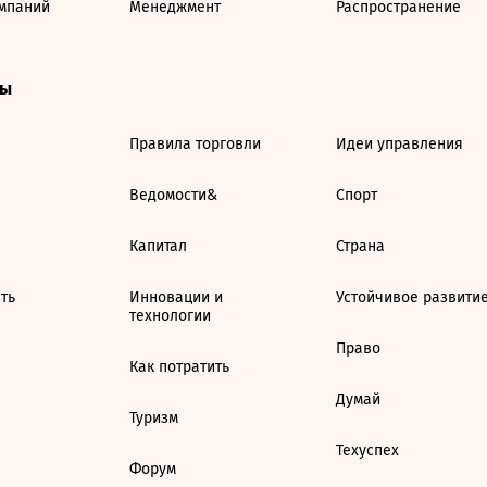
мпаний
Менеджмент
Распространение
ты
Правила торговли
Идеи управления
Ведомости&
Спорт
Капитал
Страна
ть
Инновации и
Устойчивое развити
технологии
Право
Как потратить
Думай
Туризм
Техуспех
Форум