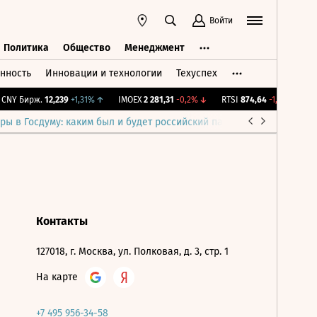
Войти
Политика
Общество
Менеджмент
нность
Инновации и технологии
Техуспех
ть
Политика
Общество
Менеджмент
NY Бирж.
12,239
+1,31%
↑
IMOEX
2 281,31
-0,2%
↓
RTSI
874,64
-1,12%
↓
R
ры в Госдуму: каким был и будет российский парламент
Война н
Контакты
127018, г. Москва, ул. Полковая, д. 3, стр. 1
На карте
+7 495 956-34-58