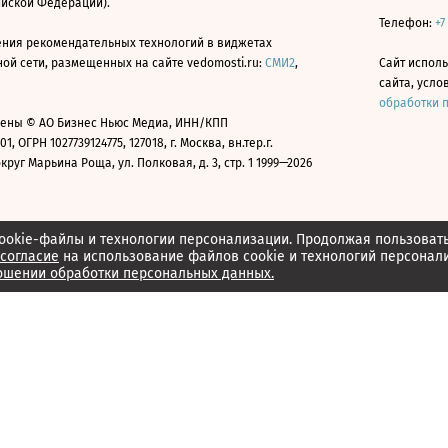
ийской Федерации).
Телефон:
+7
ния рекомендательных технологий в виджетах
й сети, размещенных на сайте vedomosti.ru:
СМИ2
,
Сайт испол
сайта, усл
обработки 
ены © АО Бизнес Ньюс Медиа, ИНН/КПП
01, ОГРН 1027739124775, 127018, г. Москва, вн.тер.г.
уг Марьина Роща, ул. Полковая, д. 3, стр. 1 1999—2026
ookie-файлы и технологии персонализации. Продолжая пользоват
согласие
на использование файлов cookie и технологий персонал
ошении обработки персональных данных.