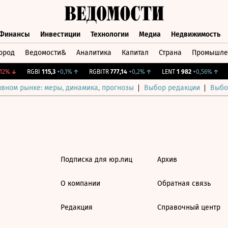
Финансы
Инвестиции
Технологии
Медиа
Недвижимость
ород
Ведомости&
Аналитика
Капитал
Страна
Промышле
а
Финансы
Инвестиции
Технологии
Медиа
Недвижимос
12%
↓
RGBI
115,3
+0,1%
↑
RGBITR
777,14
+0,2%
↑
LENT
1 982
+0,56%
↑
C
ивном рынке: меры, динамика, прогнозы
Выбор редакции
Выбо
Подписка для юр.лиц
Архив
О компании
Обратная связь
Редакция
Справочный центр