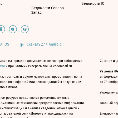
ьс
Ведомости Юг
Ведомости Северо-
Запад
я iOS
Скачать для Android
ание материалов допускается только при соблюдении
Сетевое изд
атки
и при наличии гиперссылки на vedomosti.ru
Решение Фе
ка, прогнозы и другие материалы, представленные на
информацио
 являются офертой или рекомендацией к покупке или
от 27 ноября
ибо активов.
Учредитель
ном ресурсе применяются рекомендательные
ормационные технологии предоставления информации
Главный ре
 систематизации и анализа сведений, относящихся к
ользователей сети «Интернет», находящихся на
Электронна