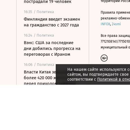
пострадали 19 человек
территории Росс
16:35
/ Политика
Правила примене
рекламно-обменно
Финляндия введет экзамен
INFOX
,
24smi
на гражданство с 2027 года
16:24
/ Политика
Все права защищ
7712108141/7715010
Вэнс: США за последние
муниципальный окр
дни добились прогресса на
переговорах с Ираном
16:06
/ Политика
На нашем сайте используются c
Власти Китая эвакуировали
сайтом, вы подтверждаете свое
более 420 000 жителей
соответствии с
Политикой в отн
перед приходом тайфуна
15:54
/ Политика
Минобороны Болгарии
заявило, что упавший БПЛА
мог быть украинским
15:40
/
Страна
Капитана севшей на мель в