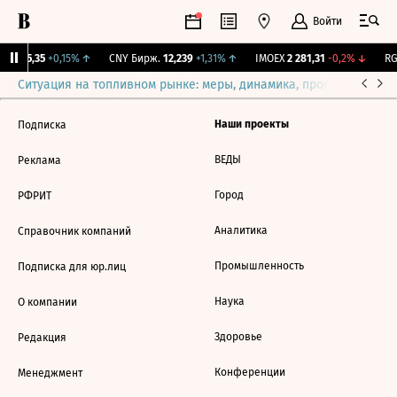
Войти
BI
115,35
+0,15%
↑
CNY Бирж.
12,239
+1,31%
↑
IMOEX
2 281,31
-0,2%
↓
RGB
Ситуация на топливном рынке: меры, динамика, прогнозы
Выб
Наши проекты
Подписка
ВЕДЫ
Реклама
Город
РФРИТ
Аналитика
Справочник компаний
Промышленность
Подписка для юр.лиц
Наука
О компании
Здоровье
Редакция
Конференции
Менеджмент