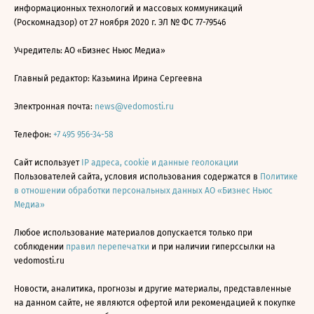
информационных технологий и массовых коммуникаций
(Роскомнадзор) от 27 ноября 2020 г. ЭЛ № ФС 77-79546
Учредитель: АО «Бизнес Ньюс Медиа»
Главный редактор: Казьмина Ирина Сергеевна
Электронная почта:
news@vedomosti.ru
Телефон:
+7 495 956-34-58
Сайт использует
IP адреса, cookie и данные геолокации
Пользователей сайта, условия использования содержатся в
Политике
в отношении обработки персональных данных АО «Бизнес Ньюс
Медиа»
Любое использование материалов допускается только при
соблюдении
правил перепечатки
и при наличии гиперссылки на
vedomosti.ru
Новости, аналитика, прогнозы и другие материалы, представленные
на данном сайте, не являются офертой или рекомендацией к покупке