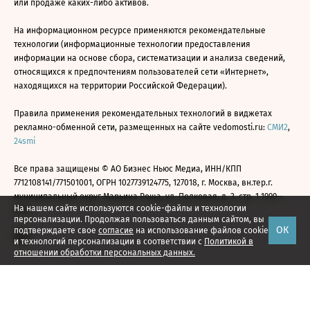
или продаже каких-либо активов.
На информационном ресурсе применяются рекомендательные
технологии (информационные технологии предоставления
информации на основе сбора, систематизации и анализа сведений,
относящихся к предпочтениям пользователей сети «Интернет»,
находящихся на территории Российской Федерации).
Правила применения рекомендательных технологий в виджетах
рекламно-обменной сети, размещенных на сайте vedomosti.ru:
СМИ2
,
24smi
Все права защищены © АО Бизнес Ньюс Медиа, ИНН/КПП
7712108141/771501001, ОГРН 1027739124775, 127018, г. Москва, вн.тер.г.
муниципальный округ Марьина Роща, ул. Полковая, д. 3, стр. 1 1999—
На нашем сайте используются cookie-файлы и технологии
2026
персонализации. Продолжая пользоваться данным сайтом, вы
ОК
подтверждаете свое
согласие
на использование файлов cookie
и технологий персонализации в соответствии с
Политикой в
отношении обработки персональных данных.