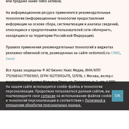
или продаже каких-либо активов.
На информационном ресурсе применяются рекомендательные
технологии (информационные технологии предоставления
информации на основе сбора, систематизации и анализа сведений,
относящихся к предпочтениям пользователей сети «Интернет»,
находящихся на территории Российской Федерации).
Правила применения рекомендательных технологий в виджетах
рекламно-обменной сети, размещенных на сайте vedomosti.ru:
СМИ2
,
24smi
Все права защищены © АО Бизнес Ньюс Медиа, ИНН/КПП
7712108141/771501001, ОГРН 1027739124775, 127018, г. Москва, вн.тер.г.
муниципальный округ Марьина Роща, ул. Полковая, д. 3, стр. 1 1999—
На нашем сайте используются cookie-файлы и технологии
2026
персонализации. Продолжая пользоваться данным сайтом, вы
ОК
подтверждаете свое
согласие
на использование файлов cookie
и технологий персонализации в соответствии с
Политикой в
отношении обработки персональных данных.