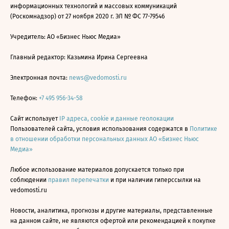
информационных технологий и массовых коммуникаций
(Роскомнадзор) от 27 ноября 2020 г. ЭЛ № ФС 77-79546
Учредитель: АО «Бизнес Ньюс Медиа»
Главный редактор: Казьмина Ирина Сергеевна
Электронная почта:
news@vedomosti.ru
Телефон:
+7 495 956-34-58
Сайт использует
IP адреса, cookie и данные геолокации
Пользователей сайта, условия использования содержатся в
Политике
в отношении обработки персональных данных АО «Бизнес Ньюс
Медиа»
Любое использование материалов допускается только при
соблюдении
правил перепечатки
и при наличии гиперссылки на
vedomosti.ru
Новости, аналитика, прогнозы и другие материалы, представленные
на данном сайте, не являются офертой или рекомендацией к покупке