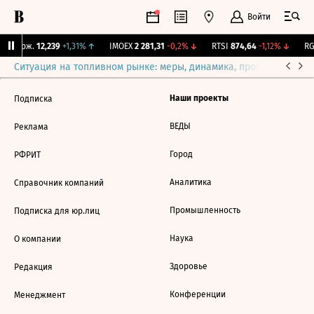
Войти
Y Бирж.
12,239
+1,31%
↑
IMOEX
2 281,31
-0,2%
↓
RTSI
874,64
-1,12%
↓
RG
Ситуация на топливном рынке: меры, динамика, прогнозы
Выб
Наши проекты
Подписка
ВЕДЫ
Реклама
Город
РФРИТ
Аналитика
Справочник компаний
Промышленность
Подписка для юр.лиц
Наука
О компании
Здоровье
Редакция
Конференции
Менеджмент