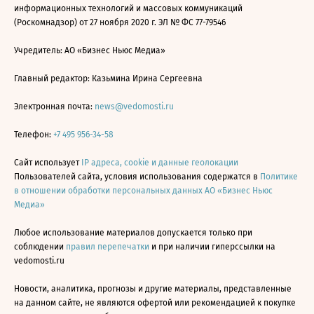
информационных технологий и массовых коммуникаций
(Роскомнадзор) от 27 ноября 2020 г. ЭЛ № ФС 77-79546
Учредитель: АО «Бизнес Ньюс Медиа»
Главный редактор: Казьмина Ирина Сергеевна
Электронная почта:
news@vedomosti.ru
Телефон:
+7 495 956-34-58
Сайт использует
IP адреса, cookie и данные геолокации
Пользователей сайта, условия использования содержатся в
Политике
в отношении обработки персональных данных АО «Бизнес Ньюс
Медиа»
Любое использование материалов допускается только при
соблюдении
правил перепечатки
и при наличии гиперссылки на
vedomosti.ru
Новости, аналитика, прогнозы и другие материалы, представленные
на данном сайте, не являются офертой или рекомендацией к покупке