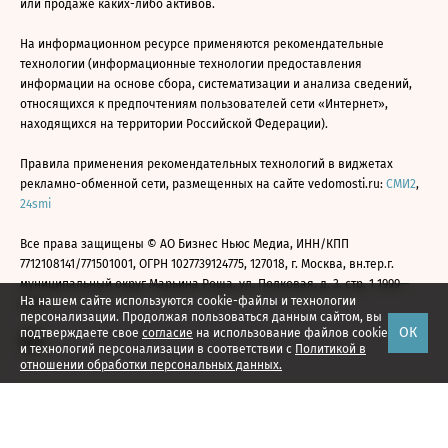
или продаже каких-либо активов.
На информационном ресурсе применяются рекомендательные
технологии (информационные технологии предоставления
информации на основе сбора, систематизации и анализа сведений,
относящихся к предпочтениям пользователей сети «Интернет»,
находящихся на территории Российской Федерации).
Правила применения рекомендательных технологий в виджетах
рекламно-обменной сети, размещенных на сайте vedomosti.ru:
СМИ2
,
24smi
Все права защищены © АО Бизнес Ньюс Медиа, ИНН/КПП
7712108141/771501001, ОГРН 1027739124775, 127018, г. Москва, вн.тер.г.
муниципальный округ Марьина Роща, ул. Полковая, д. 3, стр. 1 1999—
На нашем сайте используются cookie-файлы и технологии
2026
персонализации. Продолжая пользоваться данным сайтом, вы
ОК
подтверждаете свое
согласие
на использование файлов cookie
и технологий персонализации в соответствии с
Политикой в
отношении обработки персональных данных.