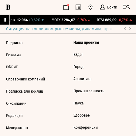
Войти
NY Бирж.
12,064
+0,62%
↑
IMOEX
2 284,07
-0,76%
↓
RTSI
889,09
-0,76%
↓
Ситуация на топливном рынке: меры, динамика, прогнозы
Выб
Наши проекты
Подписка
ВЕДЫ
Реклама
Город
РФРИТ
Аналитика
Справочник компаний
Промышленность
Подписка для юр.лиц
Наука
О компании
Здоровье
Редакция
Конференции
Менеджмент