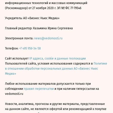
информационных технологий и массовых коммуникаций
(Роскомнадзор) от 27 ноября 2020 г. ЭЛ № ФС 77-79546
Учредитель: АО «Бизнес Ньюс Медиа»
Главный редактор: Казьмина Ирина Сергеевна
Электронная почта:
news@vedomosti.ru
Телефон:
+7 495 956-34-58
Сайт использует
IP адреса, cookie и данные геолокации
Пользователей сайта, условия использования содержатся в
Политике
в отношении обработки персональных данных АО «Бизнес Ньюс
Медиа»
Любое использование материалов допускается только при
соблюдении
правил перепечатки
и при наличии гиперссылки на
vedomosti.ru
Новости, аналитика, прогнозы и другие материалы, представленные
на данном сайте, не являются офертой или рекомендацией к покупке