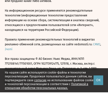
или продаже каких-либо активов.
На информационном ресурсе применяются рекомендательные
технологии (информационные технологии предоставления
информации на основе сбора, систематизации и анализа сведений,
относящихся к предпочтениям пользователей сети «Интернет»,
находящихся на территории Российской Федерации).
Правила применения рекомендательных технологий в виджетах
рекламно-обменной сети, размещенных на сайте vedomosti.ru:
СМИ2
,
24smi
Все права защищены © АО Бизнес Ньюс Медиа, ИНН/КПП
7712108141/771501001, ОГРН 1027739124775, 127018, г. Москва, вн.тер.г.
муниципальный округ Марьина Роща, ул. Полковая, д. 3, стр. 1 1999—
На нашем сайте используются cookie-файлы и технологии
2026
персонализации. Продолжая пользоваться данным сайтом, вы
ОК
подтверждаете свое
согласие
на использование файлов cookie
и технологий персонализации в соответствии с
Политикой в
отношении обработки персональных данных.