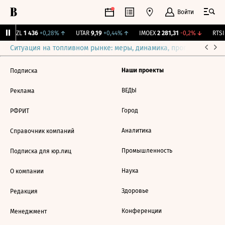
Войти
BRZL
1 436
+0,28%
↑
UTAR
9,19
+0,44%
↑
IMOEX
2 281,31
-0,2%
↓
RTSI
Ситуация на топливном рынке: меры, динамика, прогнозы
Выб
Наши проекты
Подписка
ВЕДЫ
Реклама
Город
РФРИТ
Аналитика
Справочник компаний
Промышленность
Подписка для юр.лиц
Наука
О компании
Здоровье
Редакция
Конференции
Менеджмент