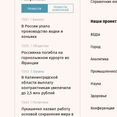
Справочник ко
Новости
Новости
компаний
13:57
/ Бизнес
Наши проек
В России упало
производство водки и
ВЕДЫ
коньяка
13:55
/ Общество
Город
Россиянка погибла на
горнолыжном курорте во
Аналитика
Франции
Промышленнос
13:53
/
Страна
В Калининградской
области выплату
Наука
контрактникам увеличили
до 2,5 млн рублей
Здоровье
13:43
/ Политика
Конференции
Лукашенко назвал работу
основой сохранения мира в