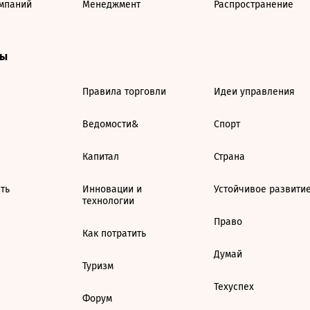
мпаний
Менеджмент
Распространение
ты
Правила торговли
Идеи управления
Ведомости&
Спорт
Капитал
Страна
ть
Инновации и
Устойчивое развити
технологии
Право
Как потратить
Думай
Туризм
Техуспех
Форум