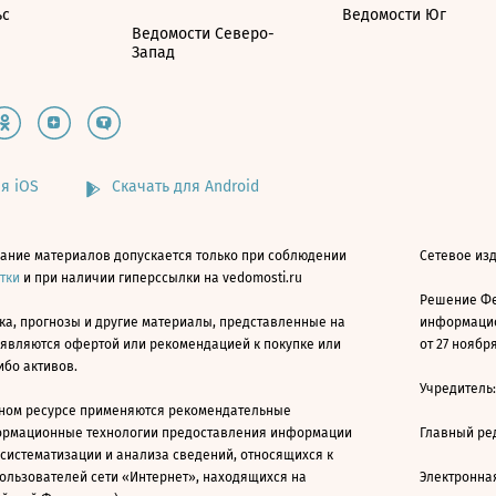
ьс
Ведомости Юг
Ведомости Северо-
Запад
я iOS
Скачать для Android
ание материалов допускается только при соблюдении
Сетевое изд
атки
и при наличии гиперссылки на vedomosti.ru
Решение Фе
ка, прогнозы и другие материалы, представленные на
информацио
 являются офертой или рекомендацией к покупке или
от 27 ноября
ибо активов.
Учредитель
ном ресурсе применяются рекомендательные
ормационные технологии предоставления информации
Главный ре
 систематизации и анализа сведений, относящихся к
ользователей сети «Интернет», находящихся на
Электронна