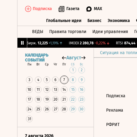
Подписка
Газета
MAX
Глобальные идеи
Бизнес
Экономика
ВЕДЫ
Правила торговли
Идеи управления
Г
Глобальные идеи
Бизнес
Экономик
,52%
↓
CNY Бирж.
12,225
+1,19%
↑
IMOEX
2 280,78
-0,22%
↓
RTSI
874,44
-1
Ситуация на топл
КАЛЕНДАРЬ
Август
СОБЫТИЙ
Пн
Вт
Ср
Чт
Пт
Сб
Вс
1
2
3
4
5
6
7
8
9
10
11
12
13
14
15
16
Подписка
17
18
19
20
21
22
23
24
25
26
27
28
29
30
Реклама
31
РФРИТ
7 августа 2026