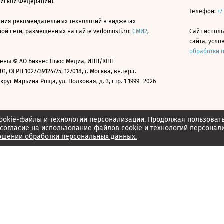
ийской Федерации).
Телефон:
+7
ния рекомендательных технологий в виджетах
й сети, размещенных на сайте vedomosti.ru:
СМИ2
,
Сайт испол
сайта, усл
обработки 
ены © АО Бизнес Ньюс Медиа, ИНН/КПП
01, ОГРН 1027739124775, 127018, г. Москва, вн.тер.г.
уг Марьина Роща, ул. Полковая, д. 3, стр. 1 1999—2026
ookie-файлы и технологии персонализации. Продолжая пользоват
согласие
на использование файлов cookie и технологий персонал
ошении обработки персональных данных.