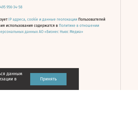
 495 956-34-58
ьзует
IP адреса, cookie и данные геолокации
Пользователей
овия использования содержатся в
Политике в отношении
персональных данных АО «Бизнес Ньюс Медиа»
ься данным
Принять
изации в