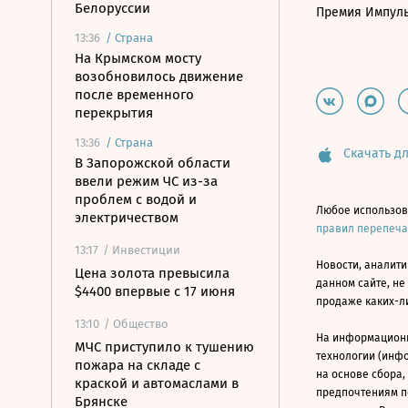
Белоруссии
Премия Импул
13:36
/
Страна
На Крымском мосту
возобновилось движение
после временного
перекрытия
13:36
/
Страна
Скачать дл
В Запорожской области
ввели режим ЧС из-за
проблем с водой и
Любое использов
электричеством
правил перепеч
13:17
/ Инвестиции
Новости, аналити
Цена золота превысила
данном сайте, не
$4400 впервые с 17 июня
продаже каких-л
13:10
/ Общество
На информацион
МЧС приступило к тушению
технологии (инф
пожара на складе с
на основе сбора,
краской и автомаслами в
предпочтениям п
Брянске