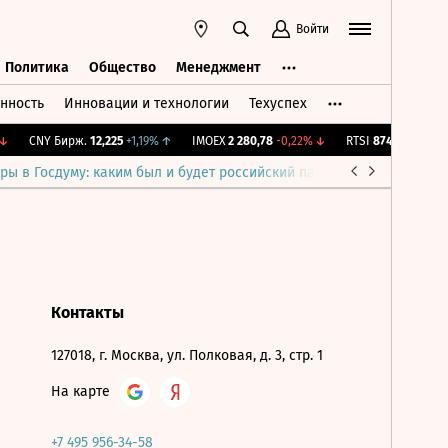
Войти
Политика
Общество
Менеджмент
нность
Инновации и технологии
Техуспех
ть
Политика
Общество
Менеджмент
CNY Бирж.
12,225
+1,19%
↑
IMOEX
2 280,78
-0,22%
↓
RTSI
874,44
-1,14%
ры в Госдуму: каким был и будет российский парламент
Война н
Контакты
127018, г. Москва, ул. Полковая, д. 3, стр. 1
На карте
+7 495 956-34-58