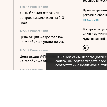
территории Росс
13:09
/ Инвестиции
Правила примене
«СПБ биржа» отложила
рекламно-обменно
вопрос дивидендов на 2–3
INFOX
,
24smi
года
Все права защищ
12:56
/ Инвестиции
7712108141/7715010
Цена акций «Аэрофлота»
муниципальный окр
на Мосбирже упала на 2%
12:55
/ Инвестиции
Цена акций АФК «Система»
На нашем сайте используются c
на Мосбирже упала на 2%
сайтом, вы подтверждаете свое
соответствии с
Политикой в отн
12:50
/ Политика
Саудовская Аравия,
Пакистан и Турция создали
оборонный альянс
12:45
/ Политика
Верховный суд рассмотрит
иск о снятии «Яблока» с