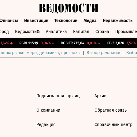
Финансы
Инвестиции
Технологии
Медиа
Недвижимость
ород
Ведомости&
Аналитика
Капитал
Страна
Промышле
а
Финансы
Инвестиции
Технологии
Медиа
Недвижимос
,14%
↓
RGBI
115,19
-0,04%
↓
RGBITR
775,64
-0,01%
↓
KLVZ
2,026
-3,52%
↓
ивном рынке: меры, динамика, прогнозы
Выбор редакции
Выбо
Подписка для юр.лиц
Архив
О компании
Обратная связь
Редакция
Справочный центр