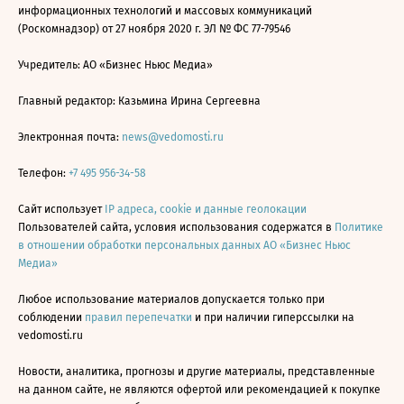
информационных технологий и массовых коммуникаций
(Роскомнадзор) от 27 ноября 2020 г. ЭЛ № ФС 77-79546
Учредитель: АО «Бизнес Ньюс Медиа»
Главный редактор: Казьмина Ирина Сергеевна
Электронная почта:
news@vedomosti.ru
Телефон:
+7 495 956-34-58
Сайт использует
IP адреса, cookie и данные геолокации
Пользователей сайта, условия использования содержатся в
Политике
в отношении обработки персональных данных АО «Бизнес Ньюс
Медиа»
Любое использование материалов допускается только при
соблюдении
правил перепечатки
и при наличии гиперссылки на
vedomosti.ru
Новости, аналитика, прогнозы и другие материалы, представленные
на данном сайте, не являются офертой или рекомендацией к покупке