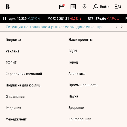
Войти
CNY Бирж.
12,239
+1,31%
↑
IMOEX
2 281,31
-0,2%
↓
RTSI
874,64
-1,12%
↓
R
Ситуация на топливном рынке: меры, динамика, прогнозы
Выб
Наши проекты
Подписка
ВЕДЫ
Реклама
Город
РФРИТ
Аналитика
Справочник компаний
Промышленность
Подписка для юр.лиц
Наука
О компании
Здоровье
Редакция
Конференции
Менеджмент