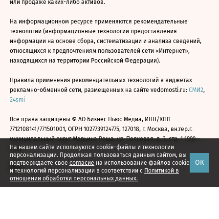
или продаже каких-либо активов.
На информационном ресурсе применяются рекомендательные
технологии (информационные технологии предоставления
информации на основе сбора, систематизации и анализа сведений,
относящихся к предпочтениям пользователей сети «Интернет»,
находящихся на территории Российской Федерации).
Правила применения рекомендательных технологий в виджетах
рекламно-обменной сети, размещенных на сайте vedomosti.ru:
СМИ2
,
24smi
Все права защищены © АО Бизнес Ньюс Медиа, ИНН/КПП
7712108141/771501001, ОГРН 1027739124775, 127018, г. Москва, вн.тер.г.
муниципальный округ Марьина Роща, ул. Полковая, д. 3, стр. 1 1999—
На нашем сайте используются cookie-файлы и технологии
2026
персонализации. Продолжая пользоваться данным сайтом, вы
ОК
подтверждаете свое
согласие
на использование файлов cookie
и технологий персонализации в соответствии с
Политикой в
отношении обработки персональных данных.