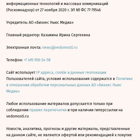
информационных технологий и массовых коммуникаций
(Роскомнадзор) от 27 ноября 2020 г. ЭЛ № ФС 77-79546
Учредитель: АО «Бизнес Ньюс Медиа»
Главный редактор: Казьмина Ирина Сергеевна
Электронная почта:
news@vedomosti.ru
Телефон:
+7 495 956-34-58
Сайт использует
IP адреса, cookie и данные геолокации
Пользователей сайта, условия использования содержатся в
Политике
в отношении обработки персональных данных АО «Бизнес Ньюс
Медиа»
Любое использование материалов допускается только при
соблюдении
правил перепечатки
и при наличии гиперссылки на
vedomosti.ru
Новости, аналитика, прогнозы и другие материалы, представленные
на данном сайте, не являются офертой или рекомендацией к покупке