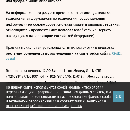
или продаже каких-либо активов.
На информационном ресурсе применяются рекомендательные
технологии (информационные технологии предоставления
информации на основе сбора, систематизации и анализа сведений,
относящихся к предпочтениям пользователей сети «Интернет»,
находящихся на территории Российской Федерации).
Правила применения рекомендательных технологий в виджетах
рекламно-обменной сети, размещенных на сайте vedomosti.ru:
СМИ2
,
24smi
Все права защищены © АО Бизнес Ньюс Медиа, ИНН/КПП
7712108141/771501001, ОГРН 1027739124775, 127018, г. Москва, вн.тер.г.
муниципальный округ Марьина Роща, ул. Полковая, д. 3, стр. 1 1999—
На нашем сайте используются cookie-файлы и технологии
2026
персонализации. Продолжая пользоваться данным сайтом, вы
ОК
подтверждаете свое
согласие
на использование файлов cookie
и технологий персонализации в соответствии с
Политикой в
отношении обработки персональных данных.