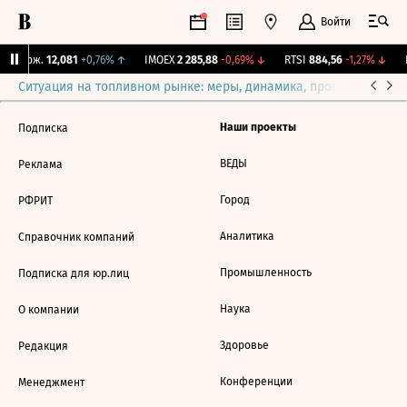
Войти
Y Бирж.
12,081
+0,76%
↑
IMOEX
2 285,88
-0,69%
↓
RTSI
884,56
-1,27%
↓
R
Ситуация на топливном рынке: меры, динамика, прогнозы
Выб
Наши проекты
Подписка
ВЕДЫ
Реклама
Город
РФРИТ
Аналитика
Справочник компаний
Промышленность
Подписка для юр.лиц
Наука
О компании
Здоровье
Редакция
Конференции
Менеджмент